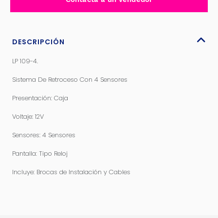
SENSORES
-
LP
109-
DESCRIPCIÓN
4
LP 109-4.
cantidad
Sistema De Retroceso Con 4 Sensores
Presentación: Caja
Voltaje: 12V
Sensores: 4 Sensores
Pantalla: Tipo Reloj
Incluye: Brocas de Instalación y Cables