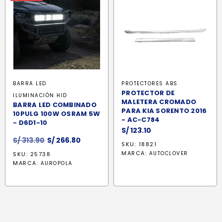
BARRA LED
PROTECTORES ABS
PROTECTOR DE
ILUMINACIÓN HID
MALETERA CROMADO
BARRA LED COMBINADO
PARA KIA SORENTO 2016
10PULG 100W OSRAM 5W
- AC-C784
- D6D1-10
S/
123.10
El
El
S/
313.90
S/
266.80
SKU: 18821
precio
precio
MARCA:
AUTOCLOVER
SKU: 25738
original
actual
MARCA:
AUROPOLA
era:
es:
S/ 313.90.
S/ 266.80.