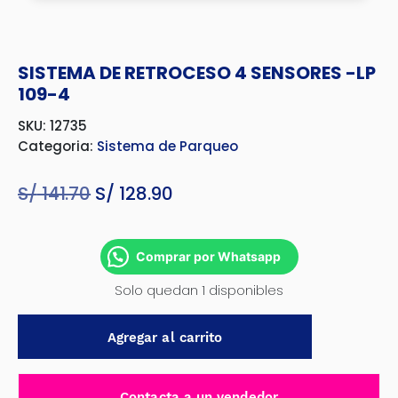
SISTEMA DE RETROCESO 4 SENSORES -LP
109-4
SKU: 12735
Categoria:
Sistema de Parqueo
S/
141.70
El
S/
128.90
El
precio
precio
original
actual
Comprar por Whatsapp
era:
es:
Solo quedan 1 disponibles
S/ 141.70.
S/ 128.90.
SISTEMA
Agregar al carrito
DE
RETROCESO
4
Contacta a un vendedor