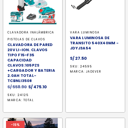
CLAVADORA INALÁMBRICA
VARA LUMINOSA
VARA LUMINOSA DE
PISTOLAS DE CLAVOS
TRANSITO 540X40MM -
CLAVADORA DE PARED
JDYJ3A54
20V LI-ION. CLAVOS
TIPO F15~F35
S/
27.50
CAPACIDAD
CLAVOS:105PZS
SKU: 24595
+CARGADOR Y BATERIA
MARCA:
JADEVER
2.0AH TOTAL-
TCBNLI3508
El
El
S/
558.90
S/
475.10
precio
precio
SKU: 24125
original
actual
MARCA:
TOTAL
era:
es:
S/ 558.90.
S/ 475.10.
-15%