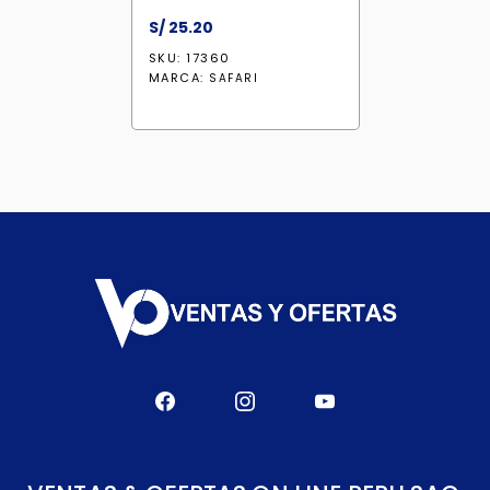
S/
25.20
SKU: 17360
MARCA:
SAFARI