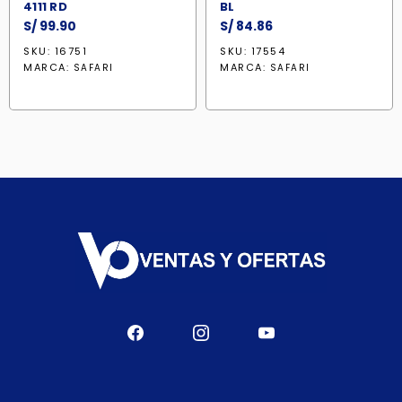
4111 RD
BL
S/
99.90
S/
84.86
SKU: 16751
SKU: 17554
MARCA:
MARCA:
SAFARI
SAFARI