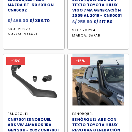
MAZDA BT-50 2011 ON -
TEXTO TOYOTA HILUX
CN86002
VIGO 7MA GENERACIÓN
2005 AL 2015 - CN80001
El
El
S/
469.00
S/
398.70
El
El
S/
255.90
S/
217.50
precio
precio
precio
precio
SKU: 20227
SKU: 20224
original
actual
original
actual
MARCA:
SAFARI
MARCA:
SAFARI
era:
es:
era:
es:
S/ 469.00.
S/ 398.70.
S/ 255.90.
S/ 217.50
-15%
-15%
ESNORQUEL
ESNORQUEL
CN87001 ESNORQUEL
ESNÓRQUEL ABS CON
ABS VW AMAROK 1RA
TEXTO TOYOTA HILUX
GEN 2011 - 2022 CN87001
REVO 8VA GENERACIÓN