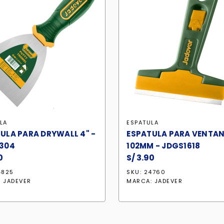
LA
ESPATULA
ULA PARA DRYWALL 4" -
ESPATULA PARA VENTA
1304
102MM - JDGS1618
0
S/
3.90
4825
SKU: 24760
:
JADEVER
MARCA:
JADEVER