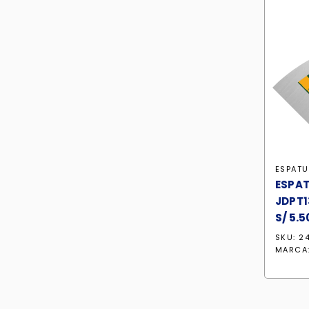
ESPATU
ESPAT
JDPT
S/
5.5
SKU: 2
MARCA