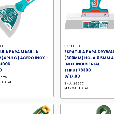
LA
ESPATULA
ULA PARA MASILLA
ESPATULA PARA DRYWALL
(4PULG) ACERO INOX -
(300MM) HOJA:0.5MM 
31006
INOX INDUSTRIAL -
0
THPUT78300
S/
17.90
6376
:
TOTAL
SKU: 26377
MARCA:
TOTAL