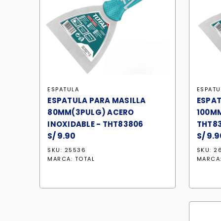
ESPATULA
ESPATU
ESPATULA PARA MASILLA
ESPAT
80MM(3PULG) ACERO
100MM
INOXIDABLE - THT83806
THT8
S/
9.90
S/
9.9
SKU: 25536
SKU: 2
MARCA:
TOTAL
MARCA