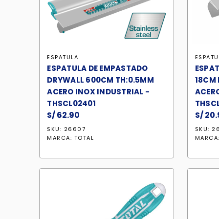
ESPATULA
ESPATU
ESPATULA DE EMPASTADO
ESPAT
DRYWALL 600CM TH:0.5MM
18CM 
ACERO INOX INDUSTRIAL -
ACERO
THSCL02401
THSCL
S/
62.90
S/
20.
SKU: 26607
SKU: 2
MARCA:
TOTAL
MARCA