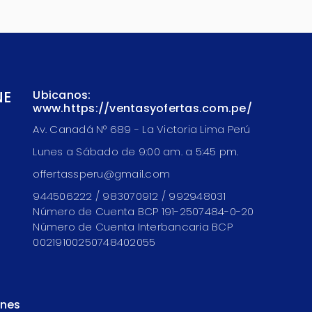
NE
Ubicanos:
www.https://ventasyofertas.com.pe/
Av. Canadá N° 689 - La Victoria Lima Perú
Lunes a Sábado de 9:00 am. a 5:45 pm.
offertassperu@gmail.com
944506222 / 983070912 / 992948031
Número de Cuenta BCP 191-2507484-0-20
Número de Cuenta Interbancaria BCP
00219100250748402055
ones