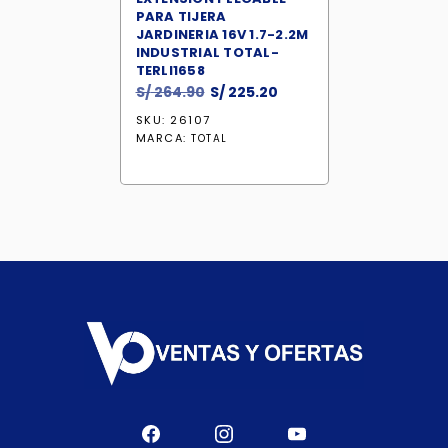
PARA TIJERA
JARDINERIA 16V 1.7-2.2M
INDUSTRIAL TOTAL-
TERLI1658
El
El
S/
264.90
S/
225.20
precio
precio
SKU: 26107
original
actual
MARCA:
TOTAL
era:
es:
S/ 264.90.
S/ 225.20.