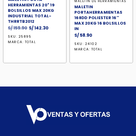
MALETÍN DE HERRAMIENTAS
HERRAMIENTAS 20" 19
MALETIN
BOLSILLOS MAX 20KG
PORTAHERRAMIENTAS
INDUSTRIAL TOTAL-
168DD POLIESTER 16''
THRRTB2012
MAX 20KG 16 BOLSILLOS
El
El
S/
159.90
S/
142.30
IN
precio
precio
S/
58.90
SKU: 25895
original
actual
MARCA:
TOTAL
SKU: 24102
era:
es:
MARCA:
TOTAL
S/ 159.90.
S/ 142.30.