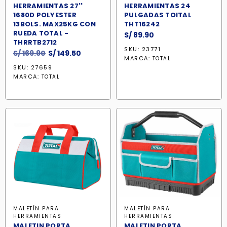
HERRAMIENTAS 27''
HERRAMIENTAS 24
1680D POLYESTER
PULGADAS TOITAL
13BOLS. MAX25KG CON
THT16242
RUEDA TOTAL -
S/
89.90
THRRTB2712
SKU: 23771
El
El
S/
169.90
S/
149.50
MARCA:
TOTAL
precio
precio
SKU: 27659
original
actual
MARCA:
TOTAL
era:
es:
S/ 169.90.
S/ 149.50.
MALETÍN PARA
MALETÍN PARA
HERRAMIENTAS
HERRAMIENTAS
MALETIN PORTA
MALETIN PORTA