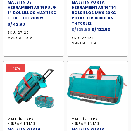
MALETIN DE
MALETIN PORTA
HERRAMIENTAS 19PULG
HERRAMIENTAS 16" 14
14 BOLSILLOS MAX 18KG
BOLSILLOS MAX 20KG
TELA - THT261925
POLIESTER 1680D AN -
THT66L12
S/
42.90
El
El
S/
128.90
S/
122.50
SKU: 27125
precio
precio
MARCA:
SKU: 26431
TOTAL
original
actual
MARCA:
TOTAL
era:
es:
S/ 128.90.
S/ 122.50.
-12%
MALETÍN PARA
MALETÍN PARA
HERRAMIENTAS
HERRAMIENTAS
MALETIN PORTA
MALETIN PORTA