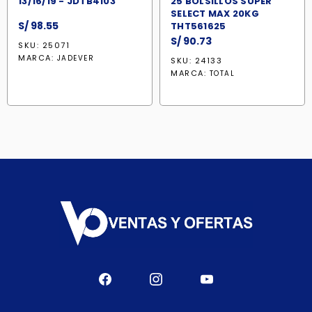
13/16/19 - JDTB4103
25 BOLSILLOS SUPER
SELECT MAX 20KG
S/
98.55
THT561625
S/
90.73
SKU: 25071
MARCA:
JADEVER
SKU: 24133
MARCA:
TOTAL