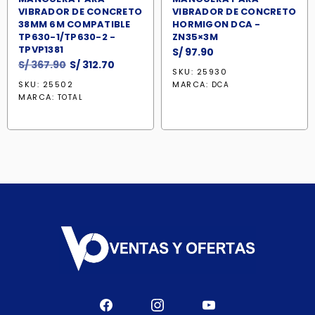
VIBRADOR DE CONCRETO
VIBRADOR DE CONCRETO
38MM 6M COMPATIBLE
HORMIGON DCA -
TP630-1/TP630-2 -
ZN35×3M
TPVP1381
S/
97.90
El
El
S/
367.90
S/
312.70
SKU: 25930
precio
precio
SKU: 25502
MARCA:
DCA
original
actual
MARCA:
TOTAL
era:
es:
S/ 367.90.
S/ 312.70.