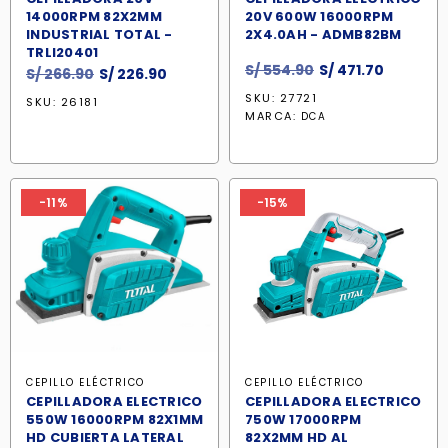
14000RPM 82X2MM
20V 600W 16000RPM
INDUSTRIAL TOTAL -
2X4.0AH - ADMB82BM
TRLI20401
El
El
S/
554.90
S/
471.70
El
El
S/
266.90
S/
226.90
precio
precio
precio
precio
SKU: 27721
SKU: 26181
original
actual
original
actual
MARCA:
DCA
era:
es:
era:
es:
S/ 554.90.
S/ 471.70
S/ 266.90.
S/ 226.90.
-11%
-15%
CEPILLO ELÉCTRICO
CEPILLO ELÉCTRICO
CEPILLADORA ELECTRICO
CEPILLADORA ELECTRICO
550W 16000RPM 82X1MM
750W 17000RPM
HD CUBIERTA LATERAL
82X2MM HD AL