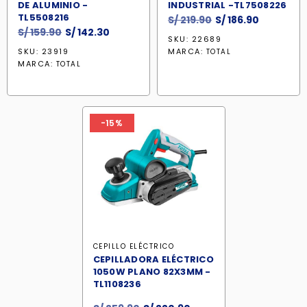
DE ALUMINIO -
INDUSTRIAL -TL7508226
TL5508216
El
El
S/
219.90
S/
186.90
El
El
S/
159.90
S/
142.30
precio
precio
SKU: 22689
precio
precio
original
actual
SKU: 23919
MARCA:
TOTAL
original
actual
era:
es:
MARCA:
TOTAL
era:
es:
S/ 219.90.
S/ 186.90.
S/ 159.90.
S/ 142.30.
-15%
CEPILLO ELÉCTRICO
CEPILLADORA ELÉCTRICO
1050W PLANO 82X3MM -
TL1108236