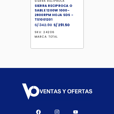
SIERRA RECIPROCA
SIERRA RECIPROCA O
SABLE 1200W 1000-
2800RPM HOJA SDS -
TS1001201
El
El
S/
342.90
S/
291.50
precio
precio
SKU: 24206
original
actual
MARCA:
TOTAL
era:
es:
S/ 342.90.
S/ 291.50.