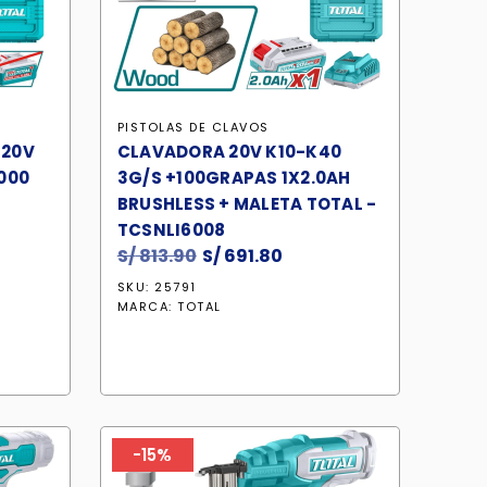
PISTOLAS DE CLAVOS
 20V
CLAVADORA 20V K10-K40
000
3G/S +100GRAPAS 1X2.0AH
BRUSHLESS + MALETA TOTAL -
TCSNLI6008
S/
813.90
El
S/
691.80
El
io
precio
precio
SKU: 25791
ual
original
actual
MARCA:
TOTAL
era:
es:
69.10.
S/ 813.90.
S/ 691.80.
-15%