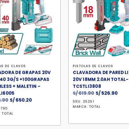
AS DE CLAVOS
PISTOLAS DE CLAVOS
DORA DE GRAPAS 20V
CLAVADORA DE PARED L
40 3G/S +100GRAPAS
20V 18MM 2.0AH TOTAL-
LESS + MALETIN -
TCSTLI3808
S/
619.90
El
S/
526.90
El
LI6005
.90
El
S/
650.20
El
precio
prec
SKU: 25251
precio
precio
original
actu
MARCA:
TOTAL
5790
original
actual
era:
es:
:
TOTAL
era:
es:
S/ 619.90.
S/ 5
S/ 764.90.
S/ 650.20.