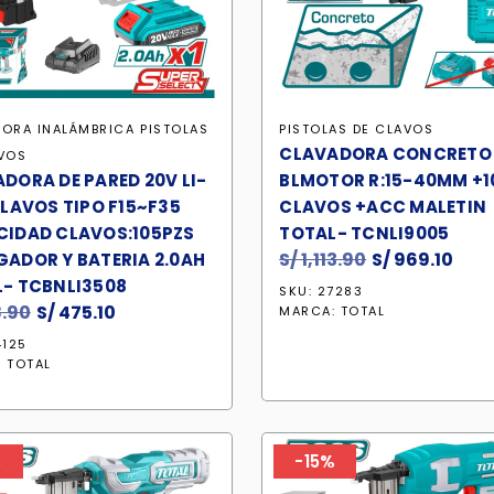
ORA INALÁMBRICA
PISTOLAS
PISTOLAS DE CLAVOS
CLAVADORA CONCRETO
VOS
DORA DE PARED 20V LI-
BLMOTOR R:15-40MM +1
CLAVOS TIPO F15~F35
CLAVOS +ACC MALETIN
IDAD CLAVOS:105PZS
TOTAL- TCNLI9005
S/
1,113.90
El
S/
969.10
El
ADOR Y BATERIA 2.0AH
precio
prec
- TCBNLI3508
SKU: 27283
.90
El
S/
475.10
El
original
act
MARCA:
TOTAL
precio
precio
era:
es:
4125
original
actual
S/ 1,113.90.
S/ 9
:
TOTAL
era:
es:
S/ 558.90.
S/ 475.10.
%
-15%