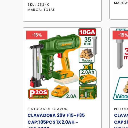
precio
precio
MARCA
SKU: 25240
original
actual
MARCA:
TOTAL
era:
es:
S/ 695.90.
S/ 591.50.
-15%
-15
PISTOLAS DE CLAVOS
PISTOL
CLAVADORA 20V F15-F35
CLAVA
CAP:105PCS 1X2.0AH -
CAP:1