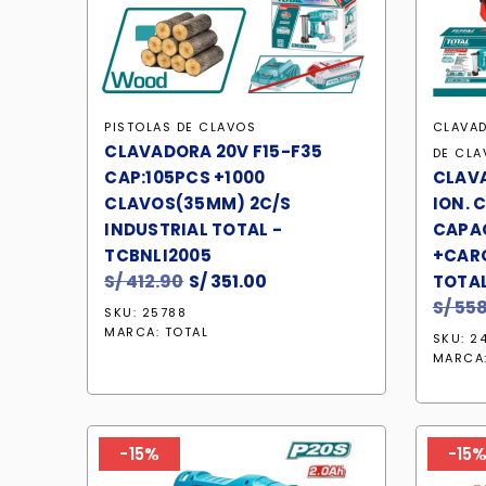
PISTOLAS DE CLAVOS
CLAVAD
CLAVADORA 20V F15-F35
DE CLA
CAP:105PCS +1000
CLAVA
CLAVOS(35MM) 2C/S
ION. 
INDUSTRIAL TOTAL -
CAPAC
TCBNLI2005
+CARG
S/
412.90
El
S/
351.00
El
TOTAL
precio
precio
S/
558
SKU: 25788
original
actual
MARCA:
TOTAL
SKU: 2
era:
es:
MARCA
S/ 412.90.
S/ 351.00.
-15%
-15