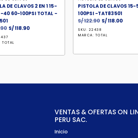
LA DE CLAVOS 2 EN 1 15-
PISTOLA DE CLAVOS 15-
16-40 60-100PSI TOTAL -
100PSI -TAT83501
S/
122.90
El
S/
118.00
El
501
.90
El
S/
118.90
El
precio
preci
SKU: 22438
precio
precio
original
actua
MARCA:
TOTAL
2437
original
actual
era:
es:
:
TOTAL
era:
es:
S/ 122.90.
S/ 118
S/ 123.90.
S/ 118.90.
VENTAS & OFERTAS ON LI
PERU SAC.
Inicio