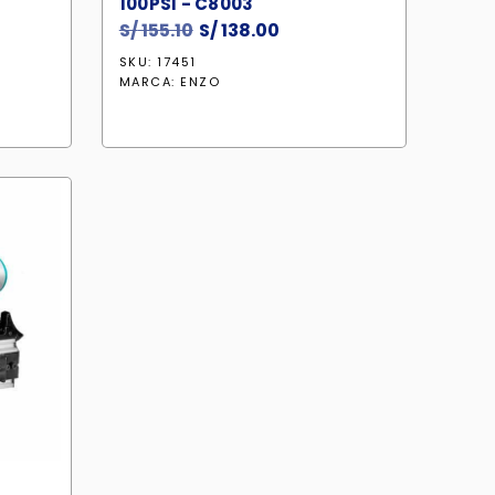
100PSI - C8003
S/
155.10
El
S/
138.00
El
precio
precio
SKU: 17451
original
actual
MARCA:
ENZO
era:
es:
S/ 155.10.
S/ 138.00.