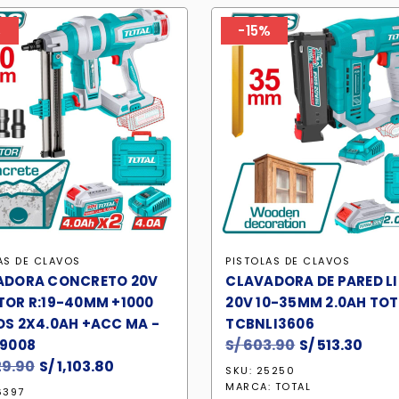
%
-15%
AS DE CLAVOS
PISTOLAS DE CLAVOS
ADORA CONCRETO 20V
CLAVADORA DE PARED L
OR R:19-40MM +1000
20V 10-35MM 2.0AH TO
S 2X4.0AH +ACC MA -
TCBNLI3606
S/
603.90
El
S/
513.30
El
I9008
29.90
El
S/
1,103.80
El
precio
prec
SKU: 25250
precio
precio
original
actu
MARCA:
TOTAL
6397