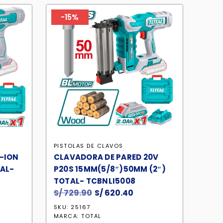
-15%
PISTOLAS DE CLAVOS
I-ION
CLAVADORA DE PARED 20V
TAL-
P20S 15MM(5/8″)50MM (2″)
TOTAL- TCBNLI5008
S/
729.90
El
S/
620.40
El
io
precio
precio
SKU: 25167
al
original
actual
MARCA:
TOTAL