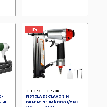
era:
es:
3.30.
S/ 729.90.
S/ 620.40.
-11%
PISTOLAS DE CLAVOS
0-
PISTOLA DE CLAVO SIN
550
GRAPAS NEUMÁTICO 1/2 60-