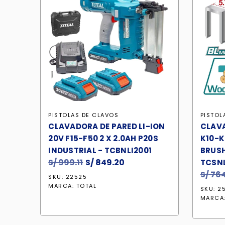
PISTOLAS DE CLAVOS
PISTOL
CLAVADORA DE PARED LI-ION
CLAVA
20V F15-F50 2 X 2.0AH P20S
K10-K
INDUSTRIAL - TCBNLI2001
BRUSH
S/
999.11
El
S/
849.20
El
TCSN
precio
precio
S/
764
SKU: 22525
original
actual
MARCA:
TOTAL
SKU: 2
era:
es:
MARCA
S/ 999.11.
S/ 849.20.