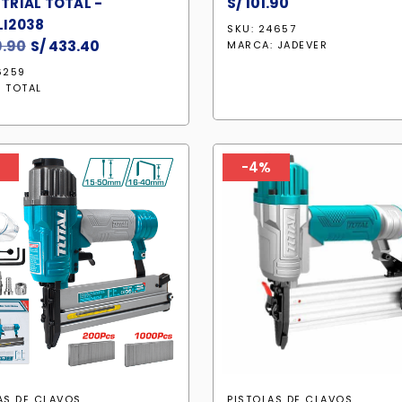
S/
101.90
TRIAL TOTAL -
I2038
SKU: 24657
.90
El
S/
433.40
El
MARCA:
JADEVER
precio
precio
6259
original
actual
:
TOTAL
era:
es:
S/ 509.90.
S/ 433.40.
%
-4%
AS DE CLAVOS
PISTOLAS DE CLAVOS