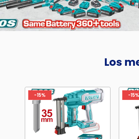
Los me
-15%
-15