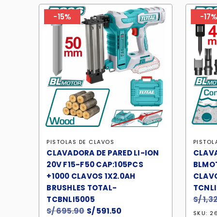
-15%
-17
PISTOLAS DE CLAVOS
PISTOL
CLAVADORA DE PARED LI-ION
CLAV
20V F15-F50 CAP:105PCS
BLMOT
+1000 CLAVOS 1X2.0AH
CLAVO
BRUSHLES TOTAL-
TCNL
S/
1,3
TCBNLI5005
S/
695.90
El
S/
591.50
El
SKU: 2