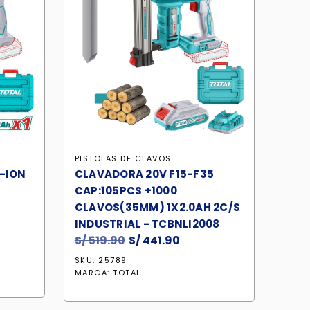
PISTOLAS DE CLAVOS
I-ION
CLAVADORA 20V F15-F35
CAP:105PCS +1000
CLAVOS(35MM) 1X2.0AH 2C/S
INDUSTRIAL - TCBNLI2008
io
S/
519.90
El
S/
441.90
El
al
precio
precio
SKU: 25789
original
actual
MARCA:
TOTAL
26.90.
era:
es:
S/ 519.90.
S/ 441.90.