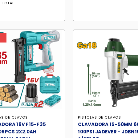
original
actual
era:
es:
:
TOTAL
era:
es:
S/ 603.90.
S/ 51
S/ 1,329.90.
S/ 1,103.80.
%
AS DE CLAVOS
PISTOLAS DE CLAVOS
DORA 16V F15-F35
CLAVADORA 15-50MM 6
05PCS 2X2.0AH
100PSI JADEVER - JDBN1