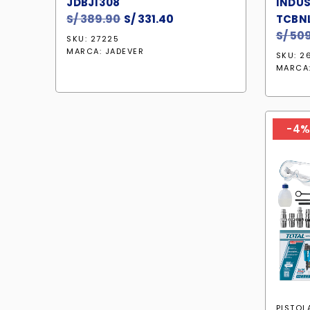
JDBJ1308
INDUS
S/
389.90
El
S/
331.40
El
TCBNL
precio
precio
S/
509
SKU: 27225
original
actual
MARCA:
JADEVER
SKU: 2
era:
es:
MARCA
S/ 389.90.
S/ 331.40.
-4
PISTOL