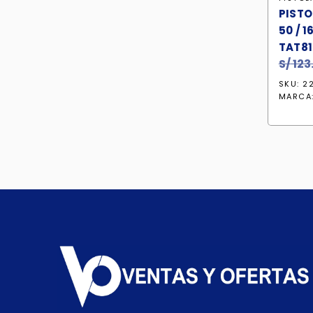
PISTO
50 / 
TAT81
S/
123
SKU: 2
MARCA