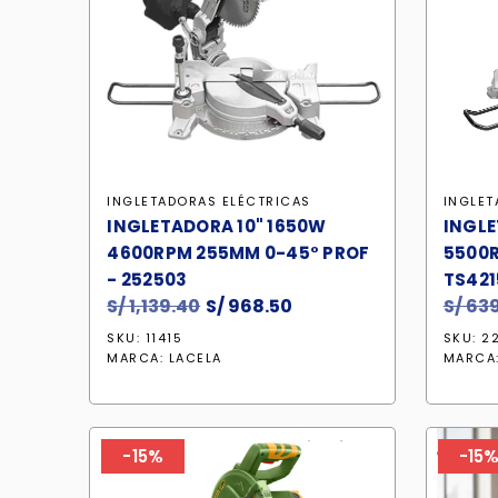
INGLETADORAS ELÉCTRICAS
INGLET
INGLETADORA 10" 1650W
INGLE
4600RPM 255MM 0-45° PROF
5500R
- 252503
TS421
S/
1,139.40
El
S/
968.50
El
S/
639
precio
precio
SKU: 11415
SKU: 2
original
actual
MARCA:
LACELA
MARCA
era:
es:
S/ 1,139.40.
S/ 968.50.
-15%
-15