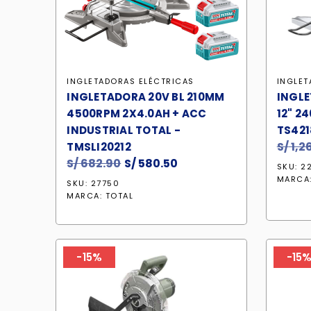
INGLETADORAS ELÉCTRICAS
INGLET
INGLETADORA 20V BL 210MM
INGLE
4500RPM 2X4.0AH + ACC
12" 2
INDUSTRIAL TOTAL -
TS421
S/
1,2
TMSLI20212
S/
682.90
El
S/
580.50
El
SKU: 2
precio
precio
MARCA
SKU: 27750
original
actual
MARCA:
TOTAL
era:
es:
S/ 682.90.
S/ 580.50.
-15%
-15