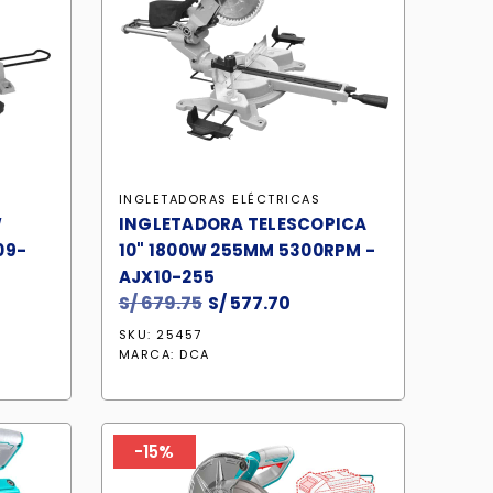
INGLETADORAS ELÉCTRICAS
W
INGLETADORA TELESCOPICA
09-
10" 1800W 255MM 5300RPM -
AJX10-255
S/
679.75
El
S/
577.70
El
io
precio
precio
SKU: 25457
al
original
actual
MARCA:
DCA
era:
es:
8.10.
S/ 679.75.
S/ 577.70.
-15%