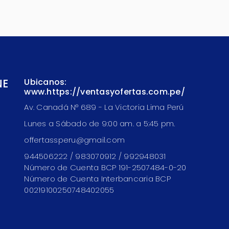
NE
Ubicanos:
www.https://ventasyofertas.com.pe/
Av. Canadá N° 689 - La Victoria Lima Perú
Lunes a Sábado de 9:00 am. a 5:45 pm.
offertassperu@gmail.com
944506222 / 983070912 / 992948031
Número de Cuenta BCP 191-2507484-0-20
Número de Cuenta Interbancaria BCP
00219100250748402055