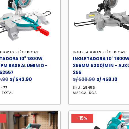
ADORAS ELÉCTRICAS
INGLETADORAS ELÉCTRICAS
TADORA 10" 1800W
INGLETADORA 10" 1800
PM BASE ALUMINIO -
255MM 5300/MIN - AJX
52557
255
.90
El
S/
543.90
El
S/
538.90
El
S/
458.10
El
precio
precio
precio
prec
2477
SKU: 25456
original
actual
original
actu
:
TOTAL
MARCA:
DCA
era:
es:
era:
es:
S/ 639.90.
S/ 543.90.
S/ 538.90.
S/ 45
%
-15%