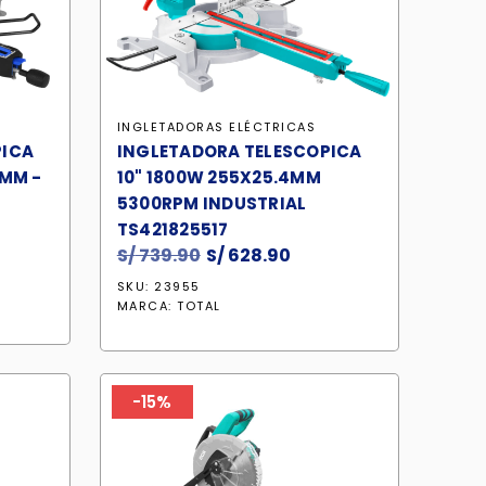
INGLETADORAS ELÉCTRICAS
PICA
INGLETADORA TELESCOPICA
5MM -
10" 1800W 255X25.4MM
5300RPM INDUSTRIAL
TS421825517
ecio
S/
739.90
El
S/
628.90
El
tual
precio
precio
SKU: 23955
original
actual
MARCA:
TOTAL
 878.80.
era:
es:
S/ 739.90.
S/ 628.90.
-15%