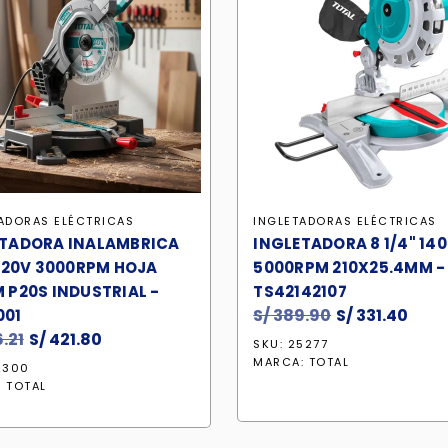
ADORAS ELÉCTRICAS
INGLETADORAS ELÉCTRICAS
ETADORA INALAMBRICA
INGLETADORA 8 1/4" 14
" 20V 3000RPM HOJA
5000RPM 210X25.4MM -
 P20S INDUSTRIAL -
TS42142107
S/
389.90
El
S/
331.40
El
001
.21
El
S/
421.80
El
precio
prec
SKU: 25277
precio
precio
original
actu
MARCA:
TOTAL
2300
original
actual
era:
es:
:
TOTAL
era:
es:
S/ 389.90.
S/ 33
S/ 496.21.
S/ 421.80.