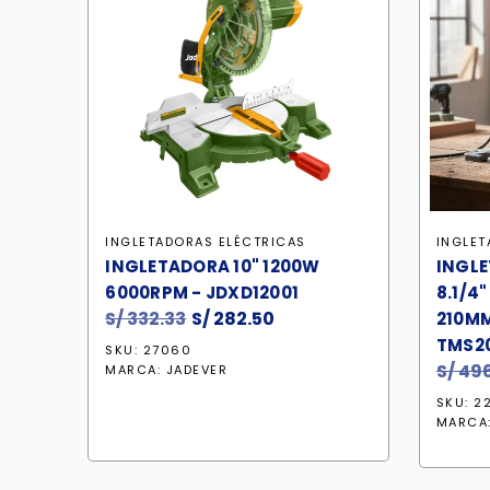
INGLETADORAS ELÉCTRICAS
INGLET
INGLETADORA 10" 1200W
INGL
6000RPM - JDXD12001
8.1/4
S/
332.33
El
S/
282.50
El
210MM
precio
precio
TMS2
SKU: 27060
original
actual
S/
496
MARCA:
JADEVER
era:
es:
SKU: 2
S/ 332.33.
S/ 282.50.
MARCA