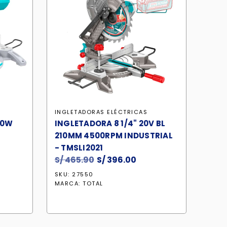
INGLETADORAS ELÉCTRICAS
00W
INGLETADORA 8 1/4" 20V BL
210MM 4500RPM INDUSTRIAL
- TMSLI2021
S/
465.90
El
S/
396.00
El
io
precio
precio
SKU: 27550
al
original
actual
MARCA:
TOTAL
era:
es:
1.40.
S/ 465.90.
S/ 396.00.