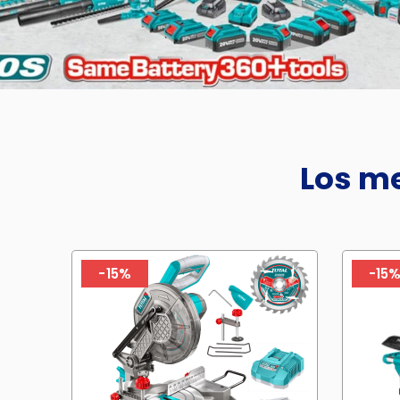
Los me
-15%
-15