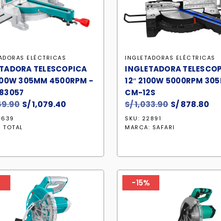
ADORAS ELÉCTRICAS
INGLETADORAS ELÉCTRICAS
TADORA TELESCOPICA
INGLETADORA TELESCO
400W 305MM 4500RPM -
12″ 2100W 5000RPM 30
83057
CM-12S
69.90
El
S/
1,079.40
El
S/
1,033.90
El
S/
878.80
El
precio
precio
precio
pr
2639
SKU: 22891
original
actual
original
ac
:
TOTAL
MARCA:
SAFARI
era:
es:
era:
es:
S/ 1,269.90.
S/ 1,079.40.
S/ 1,033.90.
S/
%
-15%