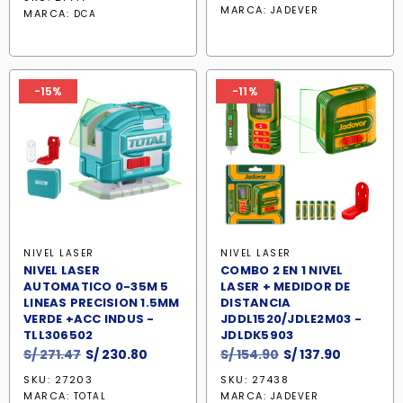
original
actual
original
actual
MARCA:
JADEVER
MARCA:
DCA
era:
es:
era:
es:
S/ 429.90.
S/ 365.4
S/ 319.90.
S/ 271.90.
-15%
-11%
NIVEL LASER
NIVEL LASER
NIVEL LASER
COMBO 2 EN 1 NIVEL
AUTOMATICO 0-35M 5
LASER + MEDIDOR DE
LINEAS PRECISION 1.5MM
DISTANCIA
VERDE +ACC INDUS -
JDDL1520/JDLE2M03 -
TLL306502
JDLDK5903
El
El
El
El
S/
271.47
S/
230.80
S/
154.90
S/
137.90
precio
precio
precio
precio
SKU: 27203
SKU: 27438
original
actual
original
actual
MARCA:
MARCA:
TOTAL
JADEVER