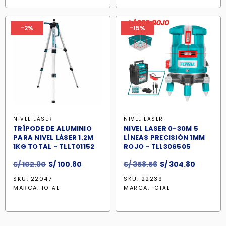
S/ 244.90.
S/ 208.20.
-2%
-15%
NIVEL LASER
NIVEL LASER
TRÍPODE DE ALUMINIO
NIVEL LASER 0-30M 5
PARA NIVEL LÁSER 1.2M
LÍNEAS PRECISIÓN 1MM
1KG TOTAL - TLLT01152
ROJO - TLL306505
El
El
El
El
S/
102.90
S/
100.80
S/
358.56
S/
304.80
precio
precio
precio
precio
SKU: 22047
SKU: 22239
original
actual
original
actual
MARCA:
MARCA:
TOTAL
TOTAL
era:
es:
era:
es:
S/ 102.90.
S/ 100.80.
S/ 358.56.
S/ 304.8