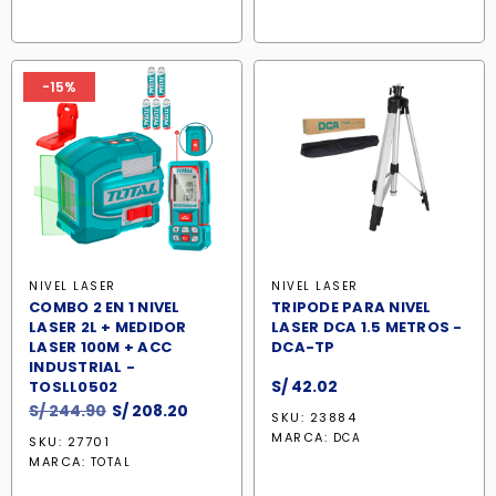
era:
es:
era:
es:
S/ 271.47.
S/ 230.80.
S/ 154.90.
S/ 137.90.
-15%
NIVEL LASER
NIVEL LASER
COMBO 2 EN 1 NIVEL
TRIPODE PARA NIVEL
LASER 2L + MEDIDOR
LASER DCA 1.5 METROS -
LASER 100M + ACC
DCA-TP
INDUSTRIAL -
S/
42.02
TOSLL0502
El
El
S/
244.90
S/
208.20
SKU: 23884
precio
precio
MARCA:
DCA
SKU: 27701
original
actual
MARCA:
TOTAL
era:
es: