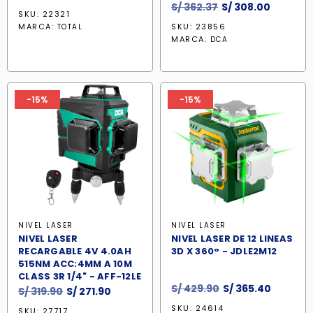
El
El
S/
362.37
S/
308.00
precio
precio
SKU: 22321
precio
precio
original
actual
MARCA:
SKU: 23856
TOTAL
original
actual
era:
es:
MARCA:
DCA
era:
es:
S/ 648.16.
S/ 551.00.
S/ 362.37.
S/ 308.0
-15%
-15%
NIVEL LASER
NIVEL LASER
NIVEL LASER
NIVEL LASER DE 12 LINEAS
RECARGABLE 4V 4.0AH
3D X 360° - JDLE2M12
515NM ACC:4MM A 10M
CLASS 3R 1/4" - AFF-12LE
El
El
S/
429.90
S/
365.40
El
El
S/
319.90
S/
271.90
precio
precio
precio
precio
SKU: 24614
SKU: 27717