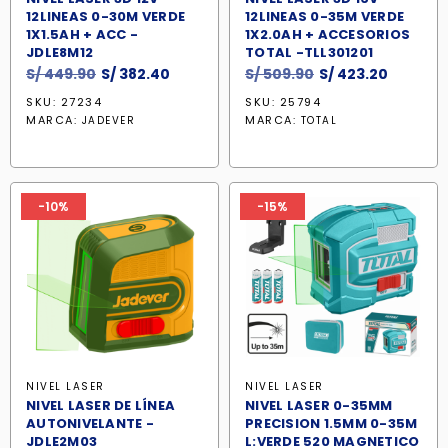
12LINEAS 0-30M VERDE
12LINEAS 0-35M VERDE
1X1.5AH + ACC -
1X2.0AH + ACCESORIOS
JDLE8M12
TOTAL -TLL301201
El
El
El
El
S/
449.90
S/
382.40
S/
509.90
S/
423.20
precio
precio
precio
precio
SKU: 27234
SKU: 25794
original
actual
original
actual
MARCA:
MARCA:
JADEVER
TOTAL
era:
es:
era:
es:
S/ 449.90.
S/ 382.40.
S/ 509.90.
S/ 423.2
-10%
-15%
NIVEL LASER
NIVEL LASER
NIVEL LASER DE LÍNEA
NIVEL LASER 0-35MM
AUTONIVELANTE -
PRECISION 1.5MM 0-35M
JDLE2M03
L:VERDE 520 MAGNETICO