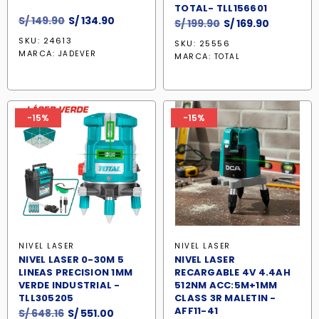
TOTAL- TLL156601
El
El
S/
149.90
S/
134.90
El
El
S/
199.90
S/
169.90
precio
precio
precio
precio
SKU: 24613
SKU: 25556
original
actual
original
actual
MARCA:
JADEVER
MARCA:
TOTAL
era:
es:
era:
es:
S/ 149.90.
S/ 134.90.
S/ 199.90.
S/ 169.90.
-15%
-15%
NIVEL LASER
NIVEL LASER
NIVEL LASER 0-30M 5
NIVEL LASER
LINEAS PRECISION 1MM
RECARGABLE 4V 4.4AH
VERDE INDUSTRIAL -
512NM ACC:5M+1MM
TLL305205
CLASS 3R MALETIN -
AFF11-41
El
El
S/
648.16
S/
551.00