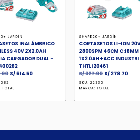
0+ JARDÍN
SHARE20+ JARDÍN
ASETOS INALÁMBRICO
CORTASETOS LI-ION 20
LESS 40V 2X2.0AH
2800SPM 46CM C:18MM
IA CARGADOR DUAL -
1X2.0AH +ACC INDUSTRI
400282
THTLI20461
.90
El
S/
614.50
El
S/
327.90
El
S/
278.70
El
precio
precio
precio
prec
4082
SKU: 22330
original
actual
original
act
:
TOTAL
MARCA:
TOTAL
era:
es:
era:
es:
S/ 722.90.
S/ 614.50.
S/ 327.90.
S/ 2