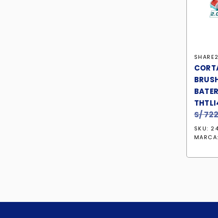
SHARE2
CORT
BRUSH
BATER
THTLI
S/
722
SKU: 2
MARCA