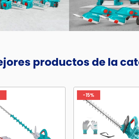
jores productos de la ca
%
-15%