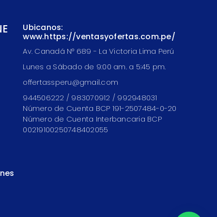
NE
Ubicanos:
www.https://ventasyofertas.com.pe/
Av. Canadá N° 689 - La Victoria Lima Perú
Lunes a Sábado de 9:00 am. a 5:45 pm.
offertassperu@gmail.com
944506222 / 983070912 / 992948031
Número de Cuenta BCP 191-2507484-0-20
Número de Cuenta Interbancaria BCP
00219100250748402055
ones