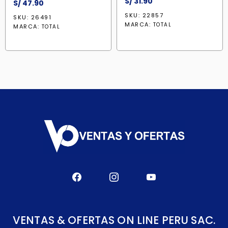
S/
31.90
S/
47.90
SKU: 22857
SKU: 26491
MARCA:
TOTAL
MARCA:
TOTAL
VENTAS & OFERTAS ON LINE PERU SAC.