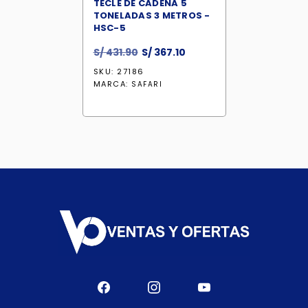
TECLE DE CADENA 5
TONELADAS 3 METROS -
HSC-5
El
El
S/
431.90
S/
367.10
precio
precio
SKU: 27186
original
actual
MARCA:
SAFARI
era:
es:
S/ 431.90.
S/ 367.10.