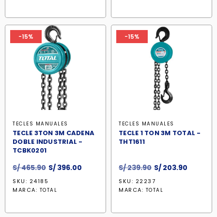
era:
es:
era:
es:
S/ 355.90.
S/ 302.50.
S/ 636.90.
S/ 541.40
-15%
-15%
TECLES MANUALES
TECLES MANUALES
TECLE 3TON 3M CADENA
TECLE 1 TON 3M TOTAL -
DOBLE INDUSTRIAL -
THT1611
TCBK0201
El
El
El
El
S/
465.90
S/
396.00
S/
239.90
S/
203.90
precio
precio
precio
precio
SKU: 24185
SKU: 22237
original
actual
original
actual
MARCA:
MARCA:
TOTAL
TOTAL
era:
es:
era:
es:
S/ 465.90.
S/ 396.00.
S/ 239.90.
S/ 203.9