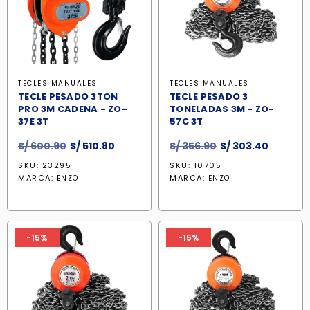
TECLES MANUALES
TECLES MANUALES
TECLE PESADO 3TON
TECLE PESADO 3
PRO 3M CADENA - ZO-
TONELADAS 3M - ZO-
37E 3T
57C 3T
El
El
El
El
S/
600.90
S/
510.80
S/
356.90
S/
303.40
precio
precio
precio
precio
SKU: 23295
SKU: 10705
original
actual
original
actual
MARCA:
MARCA:
ENZO
ENZO
era:
es:
era:
es:
S/ 600.90.
S/ 510.80.
S/ 356.90.
S/ 303.4
-15%
-15%