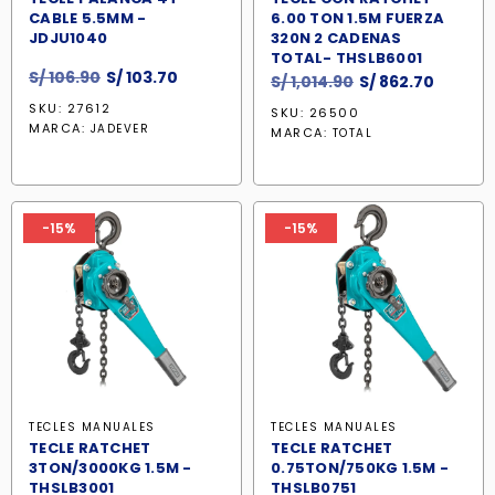
CABLE 5.5MM -
6.00 TON 1.5M FUERZA
JDJU1040
320N 2 CADENAS
TOTAL- THSLB6001
El
El
S/
106.90
S/
103.70
El
El
S/
1,014.90
S/
862.70
precio
precio
precio
precio
SKU: 27612
SKU: 26500
original
actual
original
actual
MARCA:
JADEVER
MARCA:
TOTAL
era:
es:
era:
es:
S/ 106.90.
S/ 103.70.
S/ 1,014.90.
S/ 862.
-15%
-15%
TECLES MANUALES
TECLES MANUALES
TECLE RATCHET
TECLE RATCHET
3TON/3000KG 1.5M -
0.75TON/750KG 1.5M -
THSLB3001
THSLB0751