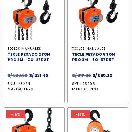
TECLES MANUALES
TECLES MANUALES
TECLE PESADO 2TON
TECLE PESADO 5TON
PRO 3M - ZO-27E 2T
PRO 3M - ZO-57E 5T
El
El
El
El
S/
389.90
S/
331.40
S/
817.90
S/
695.20
precio
precio
precio
precio
SKU: 23294
SKU: 23296
original
actual
original
actual
MARCA:
MARCA:
ENZO
ENZO
era:
es:
era:
es:
S/ 389.90.
S/ 331.40.
S/ 817.90.
S/ 695.20
-15%
-15%