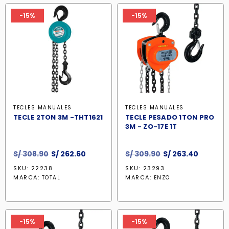
-15%
-15%
TECLES MANUALES
TECLES MANUALES
TECLE 2TON 3M -THT1621
TECLE PESADO 1TON PRO
3M - ZO-17E 1T
El
El
El
El
S/
308.90
S/
262.60
S/
309.90
S/
263.40
precio
precio
precio
precio
SKU: 22238
SKU: 23293
original
actual
original
actual
MARCA:
MARCA:
TOTAL
ENZO
era:
es:
era:
es:
S/ 308.90.
S/ 262.60.
S/ 309.90.
S/ 263.4
-15%
-15%