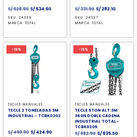
El
El
El
El
S/
628.90
S/
534.60
S/
331.90
S/
282.10
precio
precio
precio
precio
SKU: 24339
SKU: 24337
original
actual
original
actual
MARCA:
MARCA:
TOTAL
TOTAL
era:
es:
era:
es:
S/ 628.90.
S/ 534.60.
S/ 331.90.
S/ 282.10.
-15%
-15%
TECLES MANUALES
TECLES MANUALES
TECLE 2 TONELADAS 3M
TECLE 5TON ALT:3M
INDUSTRIAL - TCBK0202
360N DOBLE CADENA
INDUSTRIAL TOTAL-
TCBK0205
El
El
S/
499.90
S/
424.90
El
El
S/
982.90
S/
835.50