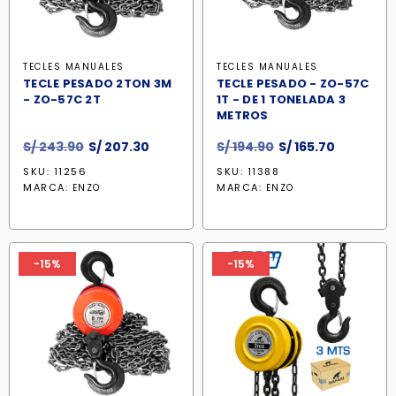
TECLES MANUALES
TECLES MANUALES
TECLE PESADO 2TON 3M
TECLE PESADO - ZO-57C
- ZO-57C 2T
1T - DE 1 TONELADA 3
METROS
El
El
El
El
S/
243.90
S/
207.30
S/
194.90
S/
165.70
precio
precio
precio
precio
SKU: 11256
SKU: 11388
original
actual
original
actual
MARCA:
MARCA:
ENZO
ENZO
era:
es:
era:
es:
S/ 243.90.
S/ 207.30.
S/ 194.90.
S/ 165.70.
-15%
-15%