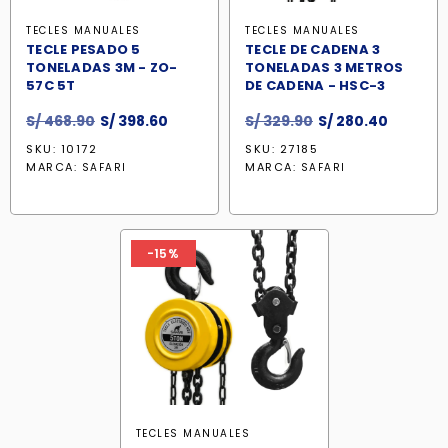
TECLES MANUALES
TECLES MANUALES
TECLE PESADO 5
TECLE DE CADENA 3
TONELADAS 3M - ZO-
TONELADAS 3 METROS
57C 5T
DE CADENA - HSC-3
El
El
El
El
S/
468.90
S/
398.60
S/
329.90
S/
280.40
precio
precio
precio
precio
SKU: 10172
SKU: 27185
original
actual
original
actual
MARCA:
MARCA:
SAFARI
SAFARI
era:
es:
era:
es:
S/ 468.90.
S/ 398.60.
S/ 329.90.
S/ 280.4
-15%
TECLES MANUALES