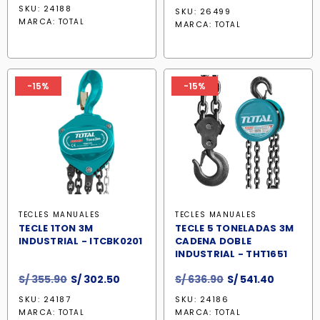
precio
precio
precio
precio
SKU: 24188
SKU: 26499
original
actual
original
actual
MARCA:
TOTAL
MARCA:
TOTAL
era:
es:
era:
es:
S/ 499.90.
S/ 424.90.
S/ 982.90.
S/ 835.5
-15%
-15%
TECLES MANUALES
TECLES MANUALES
TECLE 1TON 3M
TECLE 5 TONELADAS 3M
INDUSTRIAL - ITCBK0201
CADENA DOBLE
INDUSTRIAL - THT1651
El
El
El
El
S/
355.90
S/
302.50
S/
636.90
S/
541.40
precio
precio
precio
precio
SKU: 24187
SKU: 24186
original
actual
original
actual
MARCA:
MARCA:
TOTAL
TOTAL