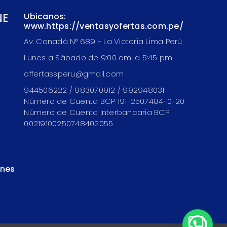
NE
Ubicanos:
www.https://ventasyofertas.com.pe/
Av. Canadá N° 689 - La Victoria Lima Perú
Lunes a Sábado de 9:00 am. a 5:45 pm.
offertassperu@gmail.com
944506222 / 983070912 / 992948031
Número de Cuenta BCP 191-2507484-0-20
Número de Cuenta Interbancaria BCP
00219100250748402055
ones