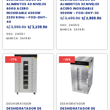
ALIMENTOS 40 NIVELES
ALIMENTOS 32 NIVELES
60KG ACERO
ACERO INOXIDABLE
INOXIDABLE 4000W
3000W - FOD-DHY-32
220V 60Hz - FOD-DHY-
El
El
S/
3,499.90
S/
2,869.90
40
precio
prec
SKU: 24050
El
El
S/
3,999.90
S/
3,239.90
original
actu
MARCA:
SAFARI
precio
precio
era:
es:
SKU: 24051
original
actual
S/ 3,499.90.
S/ 2
MARCA:
SAFARI
era:
es:
S/ 3,999.90.
S/ 3,239.90.
-17%
-16%
DESHIDRATADOR
DESHIDRATADOR
DESHIDRATADOR DE
DESHIDRATADOR DE