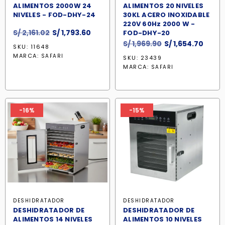
ALIMENTOS 2000W 24
ALIMENTOS 20 NIVELES
NIVELES - FOD-DHY-24
30KL ACERO INOXIDABLE
220V 60Hz 2000 W -
El
El
S/
2,161.02
S/
1,793.60
FOD-DHY-20
precio
precio
El
El
S/
1,969.90
S/
1,654.70
SKU: 11648
original
actual
precio
preci
MARCA:
SAFARI
SKU: 23439
era:
es:
original
actua
MARCA:
SAFARI
S/ 2,161.02.
S/ 1,793.60.
era:
es:
S/ 1,969.90.
S/ 1,6
-16%
-15%
DESHIDRATADOR
DESHIDRATADOR
DESHIDRATADOR DE
DESHIDRATADOR DE
ALIMENTOS 14 NIVELES
ALIMENTOS 10 NIVELES