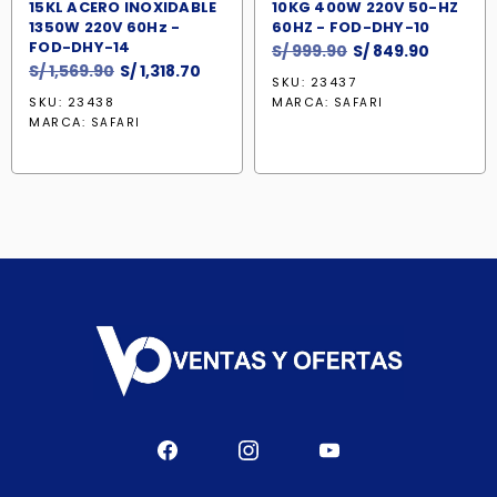
15KL ACERO INOXIDABLE
10KG 400W 220V 50-HZ
1350W 220V 60Hz -
60HZ - FOD-DHY-10
FOD-DHY-14
El
El
S/
999.90
S/
849.90
El
El
S/
1,569.90
S/
1,318.70
precio
precio
SKU: 23437
precio
precio
original
actual
SKU: 23438
MARCA:
SAFARI
original
actual
era:
es:
MARCA:
SAFARI
era:
es:
S/ 999.90.
S/ 849.9
S/ 1,569.90.
S/ 1,318.70.