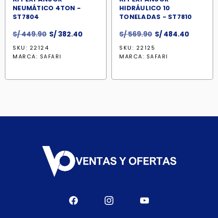
NEUMÁTICO 4TON -
HIDRÁULICO 10
ST7804
TONELADAS - ST7810
El
El
El
El
S/
449.90
S/
382.40
S/
569.90
S/
484.40
precio
precio
precio
precio
SKU: 22124
SKU: 22125
original
actual
original
actual
MARCA:
MARCA:
SAFARI
SAFARI
era:
es:
era:
es:
S/ 449.90.
S/ 382.40.
S/ 569.90.
S/ 484.