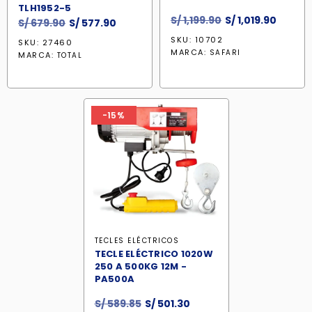
TLH1952-5
El
El
S/
1,199.90
S/
1,019.90
El
El
S/
679.90
S/
577.90
precio
precio
precio
precio
SKU: 10702
SKU: 27460
original
actual
original
actual
MARCA:
SAFARI
MARCA:
TOTAL
era:
es:
era:
es:
S/ 1,199.90.
S/ 1,01
S/ 679.90.
S/ 577.90.
-15%
TECLES ELÉCTRICOS
TECLE ELÉCTRICO 1020W
250 A 500KG 12M -
PA500A
El
El
S/
589.85
S/
501.30