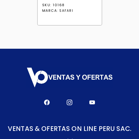
precio
precio
SKU: 10168
original
actual
MARCA:
SAFARI
era:
es:
S/ 589.85.
S/ 501.30.
VENTAS & OFERTAS ON LINE PERU SAC.