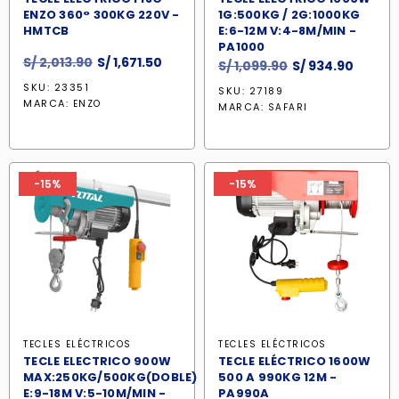
ENZO 360° 300KG 220V -
1G:500KG / 2G:1000KG
HMTCB
E:6-12M V:4-8M/MIN -
PA1000
El
El
S/
2,013.90
S/
1,671.50
El
El
S/
1,099.90
S/
934.90
precio
precio
precio
precio
SKU: 23351
SKU: 27189
original
actual
original
actual
MARCA:
ENZO
MARCA:
SAFARI
era:
es:
era:
es:
S/ 2,013.90.
S/ 1,671.50.
S/ 1,099.90.
S/ 934
-15%
-15%
TECLES ELÉCTRICOS
TECLES ELÉCTRICOS
TECLE ELECTRICO 900W
TECLE ELÉCTRICO 1600W
MAX:250KG/500KG(DOBLE)
500 A 990KG 12M -
E:9-18M V:5-10M/MIN -
PA990A