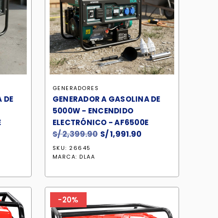
GENERADORES
 DE
GENERADOR A GASOLINA DE
5000W - ENCENDIDO
E
ELECTRÓNICO - AF6500E
S/
2,399.90
El
S/
1,991.90
El
recio
precio
precio
SKU: 26645
ctual
original
actual
MARCA:
DLAA
:
era:
es:
 1,217.90.
S/ 2,399.90.
S/ 1,991.90.
-20%