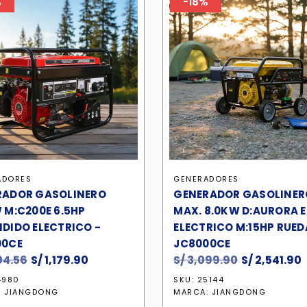
%
-18%
ADORES
GENERADORES
RADOR GASOLINERO
GENERADOR GASOLINER
 M:C200E 6.5HP
MAX. 8.0KW D:AURORA E
DIDO ELECTRICO -
ELECTRICO M:15HP RUED
00CE
JC8000CE
04.56
El
S/
1,179.90
El
S/
3,099.90
El
S/
2,541.90
E
precio
precio
precio
4980
SKU: 25144
original
actual
original
:
JIANGDONG
MARCA:
JIANGDONG