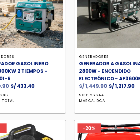
ADORES
GENERADORES
RADOR GASOLINERO
GENERADOR A GASOLINA
800KW 2 TIEMPOS -
2800W - ENCENDIDO
01-5
ELECTRÓNICO - AF3600
.90
El
S/
433.40
El
S/
1,449.90
El
S/
1,217.90
El
precio
precio
precio
p
1686
SKU: 26644
original
actual
original
a
:
TOTAL
MARCA:
DCA
era:
es:
era:
es
S/ 509.90.
S/ 433.40.
S/ 1,449.90.
S/
%
-20%