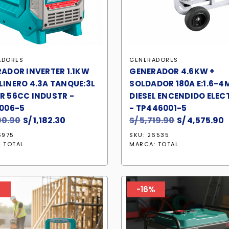
ADORES
GENERADORES
ADOR INVERTER 1.1KW
GENERADOR 4.6KW +
INERO 4.3A TANQUE:3L
SOLDADOR 180A E:1.6-
 56CC INDUSTR -
DIESEL ENCENDIDO ELEC
006-5
- TP446001-5
90.90
El
S/
1,182.30
El
S/
5,719.90
El
S/
4,575.90
E
precio
precio
precio
p
6975
SKU: 26535
original
actual
original
a
:
TOTAL
MARCA:
TOTAL
era:
es:
era:
e
S/ 1,390.90.
S/ 1,182.30.
S/ 5,719.90.
S
%
-16%