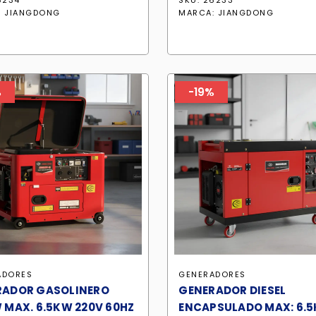
6234
SKU: 26233
original
actual
original
:
JIANGDONG
MARCA:
JIANGDONG
era:
es:
era:
S/ 7,312.90.
S/ 5,850.30.
S/ 5,069.90
%
-19%
ADORES
GENERADORES
RADOR GASOLINERO
GENERADOR DIESEL
 MAX. 6.5KW 220V 60HZ
ENCAPSULADO MAX: 6.