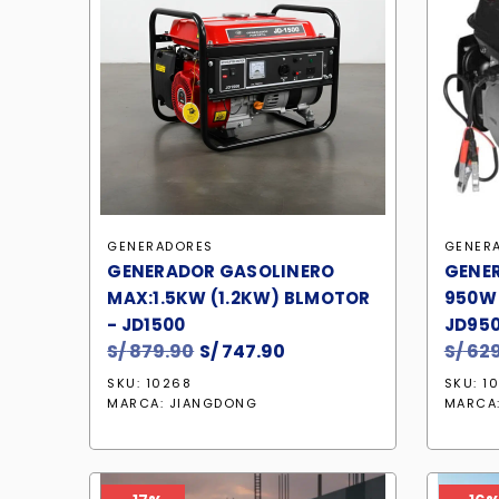
GENERADORES
GENER
GENERADOR GASOLINERO
GENE
MAX:1.5KW (1.2KW) BLMOTOR
950W 
- JD1500
JD950
S/
879.90
El
S/
747.90
El
S/
629
precio
precio
SKU: 10268
SKU: 1
original
actual
MARCA:
JIANGDONG
MARCA
era:
es:
S/ 879.90.
S/ 747.90.