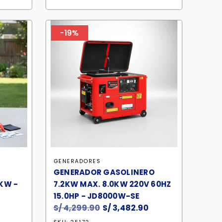
s:
era:
es:
.
/ 2,541.90.
S/ 2,899.90.
S/ 2,377.90.
-19%
GENERADORES
GENERADOR GASOLINERO
KW -
7.2KW MAX. 8.0KW 220V 60HZ
15.0HP - JD8000W-SE
El
S/
4,299.90
El
S/
3,482.90
El
precio
precio
precio