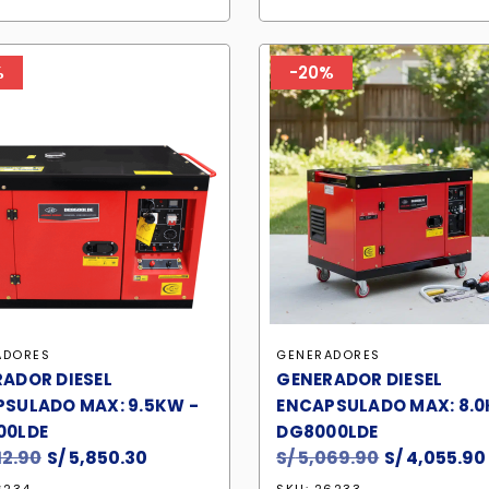
era:
es:
era:
e
S/ 1,404.56.
S/ 1,179.90.
S/ 3,099.90
S
%
-20%
ADORES
GENERADORES
ADOR DIESEL
GENERADOR DIESEL
SULADO MAX: 9.5KW -
ENCAPSULADO MAX: 8.0
00LDE
DG8000LDE
12.90
El
S/
5,850.30
El
S/
5,069.90
El
S/
4,055.90
precio
precio
precio