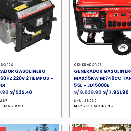
ADORES
GENERADORES
RADOR GASOLINERO
GENERADOR GASOLINER
60HZ 220V 2TIEMPOS -
MAX:15KW M:740CC TA
DI
55L - JD15000E
.90
El
S/
535.40
El
S/
9,939.90
El
S/
7,951.90
E
precio
precio
precio
0267
SKU: 26232
original
actual
original
:
JIANGDONG
MARCA:
JIANGDONG
era:
es:
era:
e
S/ 629.90.
S/ 535.40.
S/ 9,939.90
S