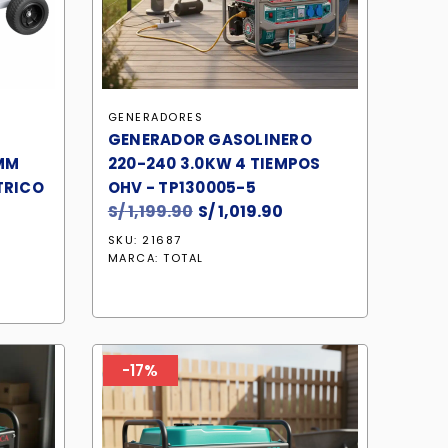
GENERADORES
GENERADOR GASOLINERO
4MM
220-240 3.0KW 4 TIEMPOS
TRICO
OHV - TP130005-5
S/
1,199.90
El
S/
1,019.90
El
l
precio
precio
SKU: 21687
recio
original
actual
MARCA:
TOTAL
ctual
era:
es:
s:
S/ 1,199.90.
S/ 1,019.90.
/ 4,575.90.
-17%