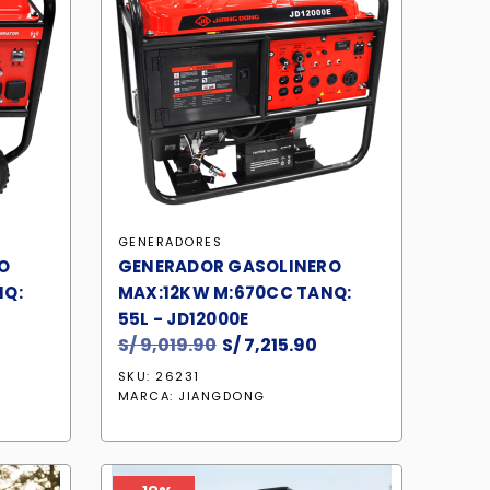
GENERADORES
O
GENERADOR GASOLINERO
NQ:
MAX:12KW M:670CC TANQ:
55L - JD12000E
l
S/
9,019.90
El
S/
7,215.90
El
precio
precio
precio
SKU: 26231
actual
original
actual
MARCA:
JIANGDONG
s:
era:
es:
.
/ 7,951.90.
S/ 9,019.90.
S/ 7,215.90.