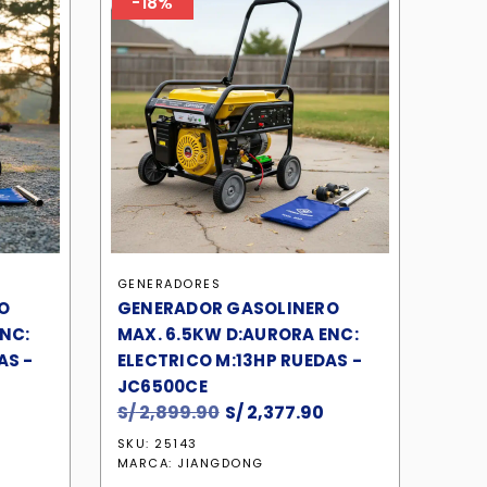
-18%
GENERADORES
O
GENERADOR GASOLINERO
NC:
MAX. 6.5KW D:AURORA ENC:
AS -
ELECTRICO M:13HP RUEDAS -
JC6500CE
l
S/
2,899.90
El
S/
2,377.90
El
precio
precio
precio
SKU: 25143
actual
original
actual
MARCA:
JIANGDONG