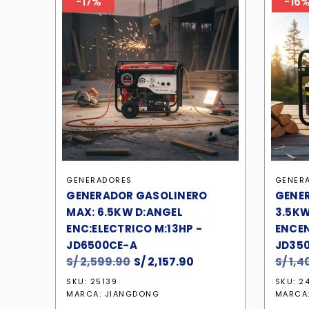
-17%
-16
GENERADORES
GENER
GENERADOR GASOLINERO
GENE
MAX: 6.5KW D:ANGEL
3.5KW
ENC:ELECTRICO M:13HP -
ENCEN
JD6500CE-A
JD35
S/
2,599.90
El
S/
2,157.90
El
S/
1,4
precio
precio
SKU: 25139
SKU: 2
original
actual
MARCA:
JIANGDONG
MARCA