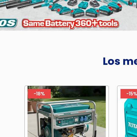
Los me
-18%
-15