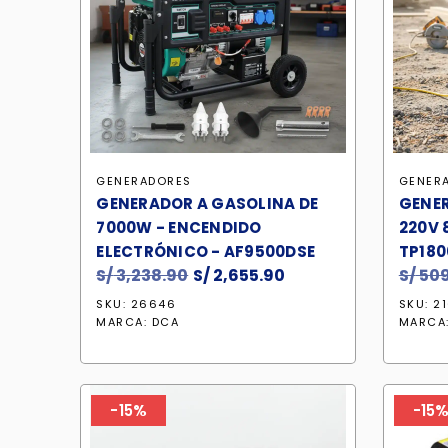
GENERADORES
GENER
GENERADOR A GASOLINA DE
GENE
7000W - ENCENDIDO
220V 
ELECTRÓNICO - AF9500DSE
TP180
S/
3,238.90
El
S/
2,655.90
El
S/
509
precio
precio
SKU: 26646
SKU: 2
original
actual
MARCA:
DCA
MARCA
era:
es:
S/ 3,238.90.
S/ 2,655.90.
-15%
-15