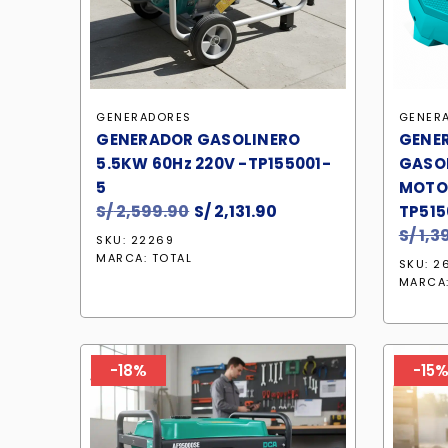
GENERADORES
GENER
GENERADOR GASOLINERO
GENER
5.5KW 60Hz 220V -TP155001-
GASOL
5
MOTOR
S/
2,599.90
El
S/
2,131.90
El
TP515
precio
precio
S/
1,3
SKU: 22269
original
actual
MARCA:
TOTAL
SKU: 2
era:
es:
MARCA
S/ 2,599.90.
S/ 2,131.90.
-18%
-15