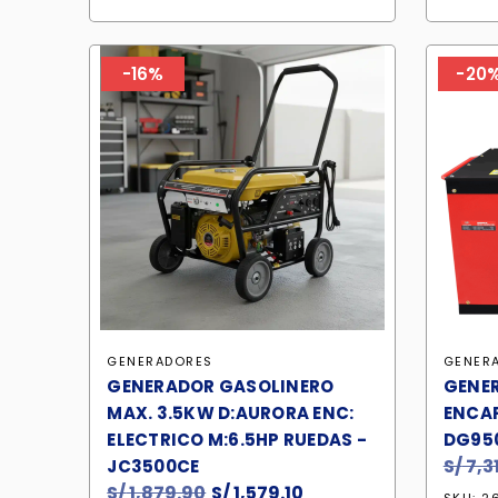
era:
es:
S/ 2,599.90.
S/ 2,157.90.
-16%
-20
GENERADORES
GENER
GENERADOR GASOLINERO
GENER
MAX. 3.5KW D:AURORA ENC:
ENCAP
ELECTRICO M:6.5HP RUEDAS -
DG95
S/
7,3
JC3500CE
S/
1,879.90
El
S/
1,579.10
El