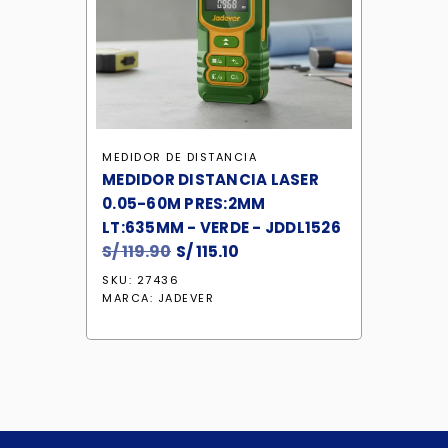
MEDIDOR DE DISTANCIA
MEDIDOR DISTANCIA LASER
0.05-60M PRES:2MM
LT:635MM - VERDE - JDDL1526
S/
119.90
El
S/
115.10
El
precio
precio
SKU: 27436
original
actual
MARCA:
JADEVER
era:
es:
S/ 119.90.
S/ 115.10.