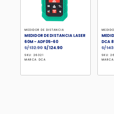
MEDIDOR DE DISTANCIA
MEDIDO
MEDIDOR DE DISTANCIA LASER
MEDID
60M - ADF05-60
DCA 8
S/
132.90
El
S/
124.90
El
S/
143
precio
precio
SKU: 26321
SKU: 2
original
actual
MARCA:
DCA
MARCA
era:
es:
S/ 132.90.
S/ 124.90.