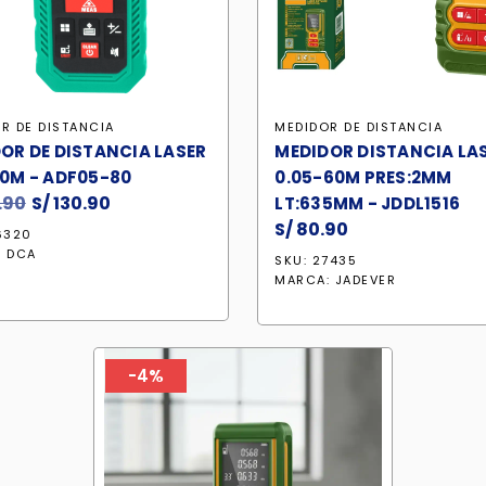
R DE DISTANCIA
MEDIDOR DE DISTANCIA
OR DE DISTANCIA LASER
MEDIDOR DISTANCIA LA
0M - ADF05-80
0.05-60M PRES:2MM
.90
El
S/
130.90
El
LT:635MM - JDDL1516
precio
precio
S/
80.90
6320
original
actual
:
DCA
SKU: 27435
era:
es:
MARCA:
JADEVER
S/ 143.90.
S/ 130.90.
-4%