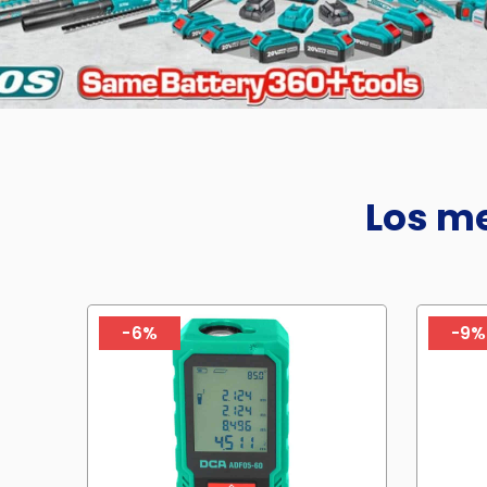
Los me
-6%
-9%