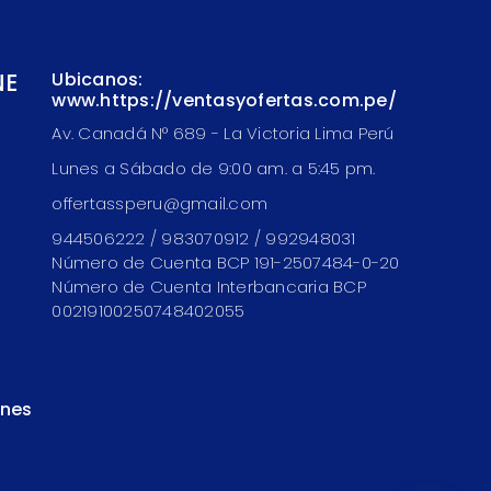
NE
Ubicanos:
www.https://ventasyofertas.com.pe/
Av. Canadá N° 689 - La Victoria Lima Perú
Lunes a Sábado de 9:00 am. a 5:45 pm.
offertassperu@gmail.com
944506222 / 983070912 / 992948031
Número de Cuenta BCP 191-2507484-0-20
Número de Cuenta Interbancaria BCP
00219100250748402055
ones