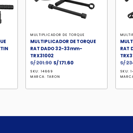
MULTIPLICADOR DE TORQUE
MULTI
QUE
MULTIPLICADOR DE TORQUE
MULT
ETIN
RAT DADO 32-33mm-
RAT 
TRX31002
TRX3
S/
201.90
El
S/
171.60
El
S/
23
o
precio
precio
SKU: 14669
SKU: 
l
original
actual
MARCA:
TARON
MARC
era:
es:
.70.
S/ 201.90.
S/ 171.60.