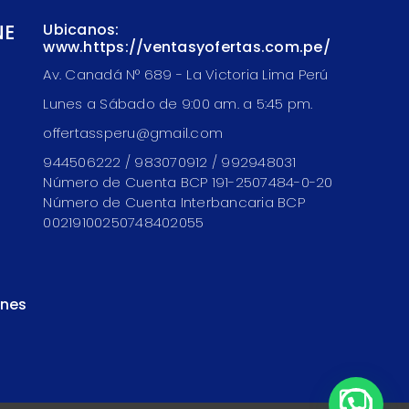
NE
Ubicanos:
www.https://ventasyofertas.com.pe/
Av. Canadá N° 689 - La Victoria Lima Perú
Lunes a Sábado de 9:00 am. a 5:45 pm.
offertassperu@gmail.com
944506222 / 983070912 / 992948031
Número de Cuenta BCP 191-2507484-0-20
Número de Cuenta Interbancaria BCP
00219100250748402055
ones