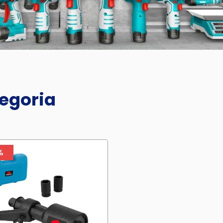
tegoria
%