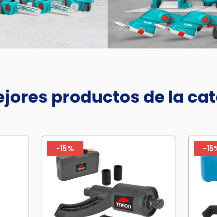
jores productos de la ca
-15%
-15