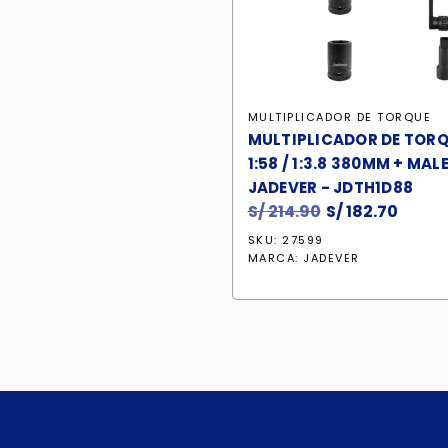
MULTIPLICADOR DE TORQUE
MULTIPLICADOR DE TOR
1:58 / 1:3.8 380MM + MAL
JADEVER - JDTH1D88
S/
214.90
El
S/
182.70
El
precio
preci
SKU: 27599
original
actua
MARCA:
JADEVER
era:
es:
S/ 214.90.
S/ 182