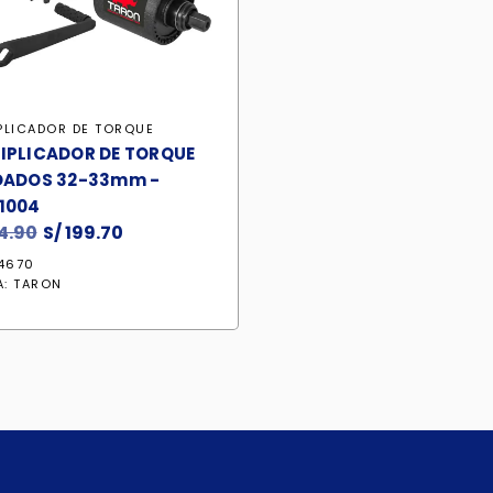
PLICADOR DE TORQUE
IPLICADOR DE TORQUE
DADOS 32-33mm -
1004
4.90
El
S/
199.70
El
precio
precio
14670
original
actual
A:
TARON
era:
es:
S/ 234.90.
S/ 199.70.