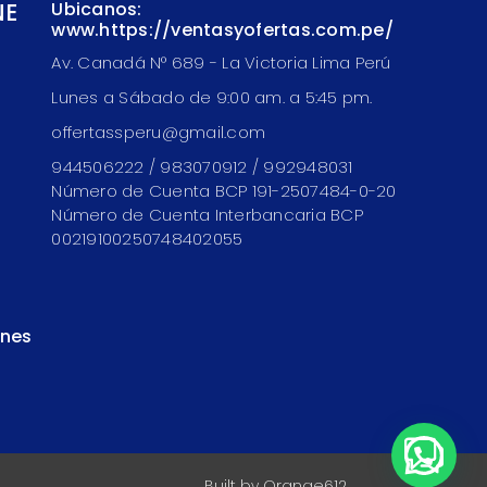
NE
Ubicanos:
www.https://ventasyofertas.com.pe/
Av. Canadá N° 689 - La Victoria Lima Perú
Lunes a Sábado de 9:00 am. a 5:45 pm.
offertassperu@gmail.com
944506222 / 983070912 / 992948031
Número de Cuenta BCP 191-2507484-0-20
Número de Cuenta Interbancaria BCP
00219100250748402055
ones
Built by
Orange612