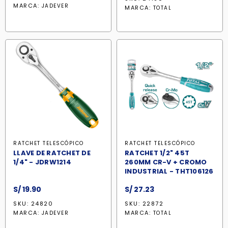
original
actual
MARCA:
JADEVER
MARCA:
TOTAL
era:
es:
S/ 109.00.
S/ 105.70.
RATCHET TELESCÓPICO
RATCHET TELESCÓPICO
LLAVE DE RATCHET DE
RATCHET 1/2" 45T
1/4" - JDRW1214
260MM CR-V + CROMO
INDUSTRIAL - THT106126
S/
19.90
S/
27.23
SKU: 24820
SKU: 22872
MARCA:
MARCA:
JADEVER
TOTAL