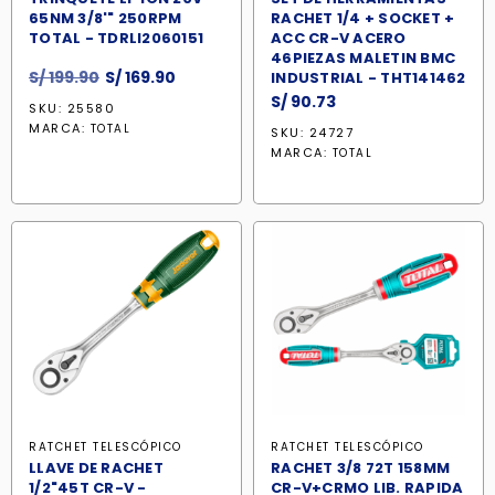
65NM 3/8'" 250RPM
RACHET 1/4 + SOCKET +
TOTAL - TDRLI2060151
ACC CR-V ACERO
46PIEZAS MALETIN BMC
El
El
S/
199.90
S/
169.90
INDUSTRIAL - THT141462
precio
precio
S/
90.73
SKU: 25580
original
actual
MARCA:
TOTAL
SKU: 24727
era:
es:
MARCA:
TOTAL
S/ 199.90.
S/ 169.90.
RATCHET TELESCÓPICO
RATCHET TELESCÓPICO
LLAVE DE RACHET
RACHET 3/8 72T 158MM
1/2"45T CR-V -
CR-V+CRMO LIB. RAPIDA