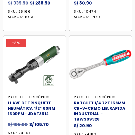
El
El
S/
339.90
S/
288.90
S/
80.90
precio
precio
SKU: 25166
SKU: 10474
original
actual
MARCA:
MARCA:
TOTAL
ENZO
era:
es:
S/ 339.90.
S/ 288.90.
-3%
RATCHET TELESCÓPICO
RATCHET TELESCÓPICO
LLAVE DE TRINQUETE
RATCHET 1/4 72T 158MM
NEUMÁTICA 1/2" 60NM
CR-V+CRMO LIB.RAPIDA
150RPM- JDAT3512
INDUSTRIAL -
TBWS09328
El
El
S/
109.00
S/
105.70
S/
20.90
precio
precio
SKU: 24901
SKU: 24180