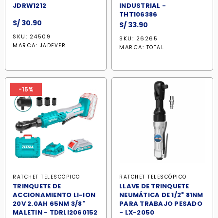
JDRW1212
INDUSTRIAL -
THT106386
S/
30.90
S/
33.90
SKU: 24509
SKU: 26265
MARCA:
JADEVER
MARCA:
TOTAL
-15%
RATCHET TELESCÓPICO
RATCHET TELESCÓPICO
TRINQUETE DE
LLAVE DE TRINQUETE
ACCIONAMIENTO LI-ION
NEUMÁTICA DE 1/2" 81NM
20V 2.0AH 65NM 3/8"
PARA TRABAJO PESADO
MALETIN - TDRLI2060152
- LX-2050