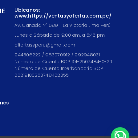
NE
Ubicanos:
www.https://ventasyofertas.com.pe/
Av. Canadá N° 689 - La Victoria Lima Perú
Lunes a Sábado de 9:00 am. a 5:45 pm.
offertassperu@gmail.com
944506222 / 983070912 / 992948031
Número de Cuenta BCP 191-2507484-0-20
Número de Cuenta Interbancaria BCP
00219100250748402055
ones