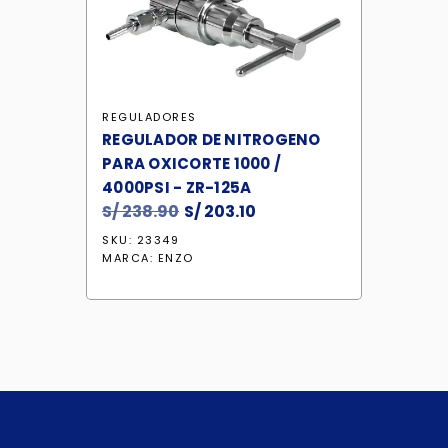
REGULADORES
REGULADOR DE NITROGENO
PARA OXICORTE 1000 /
4000PSI - ZR-125A
S/
238.90
El
S/
203.10
El
precio
precio
SKU: 23349
original
actual
MARCA:
ENZO
era:
es:
S/ 238.90.
S/ 203.10.