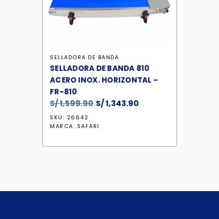
SELLADORA DE BANDA
SELLADORA DE BANDA 810
ACERO INOX. HORIZONTAL -
FR-810
S/
1,599.90
El
S/
1,343.90
El
precio
precio
SKU: 26642
original
actual
MARCA:
SAFARI
era:
es:
S/ 1,599.90.
S/ 1,343.90.