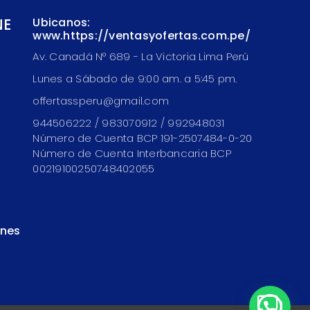
NE
Ubicanos:
www.https://ventasyofertas.com.pe/
Av. Canadá N° 689 - La Victoria Lima Perú
Lunes a Sábado de 9:00 am. a 5:45 pm.
offertassperu@gmail.com
944506222 / 983070912 / 992948031
Número de Cuenta BCP 191-2507484-0-20
Número de Cuenta Interbancaria BCP
00219100250748402055
ones