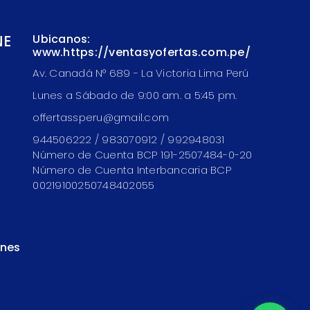
NE
Ubicanos:
www.https://ventasyofertas.com.pe/
Av. Canadá N° 689 - La Victoria Lima Perú
Lunes a Sábado de 9:00 am. a 5:45 pm.
offertassperu@gmail.com
944506222 / 983070912 / 992948031
Número de Cuenta BCP 191-2507484-0-20
Número de Cuenta Interbancaria BCP
00219100250748402055
ones