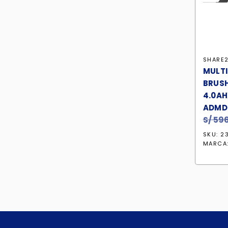
SHARE2
MULTI
BRUSH
4.0AH
ADMD
S/
596
SKU: 2
MARCA