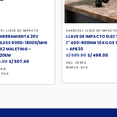
0+ LLAVE DE IMPACTO
SHARE20+ LLAVE DE IMPACT
HERRAMIENTA 20V
LLAVE DE IMPACTO ELEC
LESS 6000-18000/MIN
1" 400-900NM 10 KILOS
X2 MALETING -
- APB30
S/
585.90
El
S/
498.00
El
20EM
.90
El
S/
507.40
El
precio
pre
SKU: 25452
precio
precio
original
act
MARCA:
DCA
3841
original
actual
era:
es:
:
DCA
era:
es:
S/ 585.90.
S/ 4
S/ 596.90.
S/ 507.40.