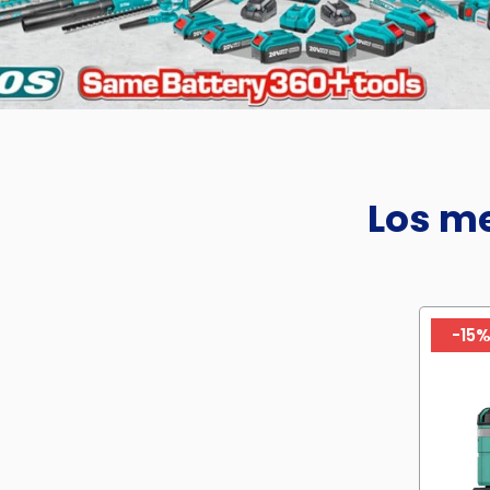
Los me
-15