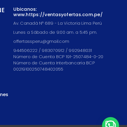
NE
Ubicanos:
www.https://ventasyofertas.com.pe/
Av. Canadá N° 689 - La Victoria Lima Perú
Lunes a Sábado de 9:00 am. a 5:45 pm.
offertassperu@gmail.com
944506222 / 983070912 / 992948031
Número de Cuenta BCP 191-2507484-0-20
Número de Cuenta Interbancaria BCP
00219100250748402055
ones