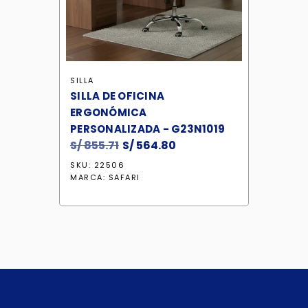
SILLA
SILLA DE OFICINA
ERGONÓMICA
PERSONALIZADA - G23N1019
S/
855.71
El
S/
564.80
El
precio
precio
SKU: 22506
original
actual
MARCA:
SAFARI
era:
es:
S/ 855.71.
S/ 564.80.