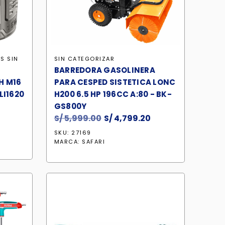
AS
SIN
SIN CATEGORIZAR
BARREDORA GASOLINERA
H M16
PARA CESPED SISTETICA LONC
LI1620
H200 6.5 HP 196CC A:80 - BK-
GS800Y
S/
5,999.00
El
S/
4,799.20
El
precio
precio
SKU: 27169
original
actual
MARCA:
SAFARI
era:
es:
S/ 5,999.00.
S/ 4,799.20.