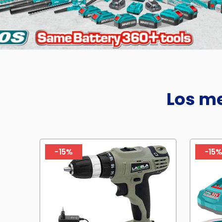
Los me
-15%
-15