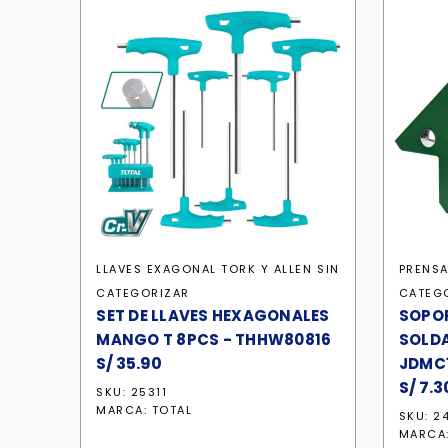
LLAVES EXAGONAL TORK Y ALLEN
SIN
PRENSA
CATEGORIZAR
CATEG
SET DE LLAVES HEXAGONALES
SOPO
MANGO T 8PCS - THHW80816
SOLDA
S/
35.90
JDMC
S/
7.3
SKU: 25311
MARCA:
TOTAL
SKU: 2
MARCA