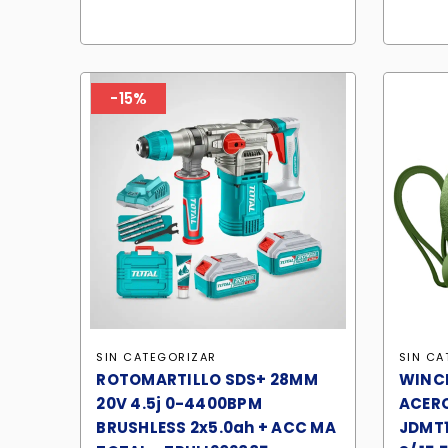
-15%
SIN CATEGORIZAR
SIN CA
ROTOMARTILLO SDS+ 28MM
WINCH
20V 4.5j 0-4400BPM
ACER
BRUSHLESS 2x5.0ah + ACC MA
JDMT