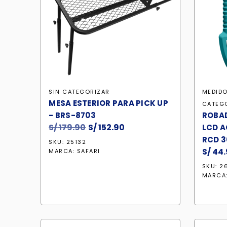
SIN CATEGORIZAR
MEDIDO
MESA ESTERIOR PARA PICK UP
CATEG
- BRS-8703
ROBAD
S/
179.90
El
S/
152.90
El
LCD A
precio
precio
RCD 3
SKU: 25132
original
actual
S/
44.
MARCA:
SAFARI
era:
es:
SKU: 2
S/ 179.90.
S/ 152.90.
MARCA