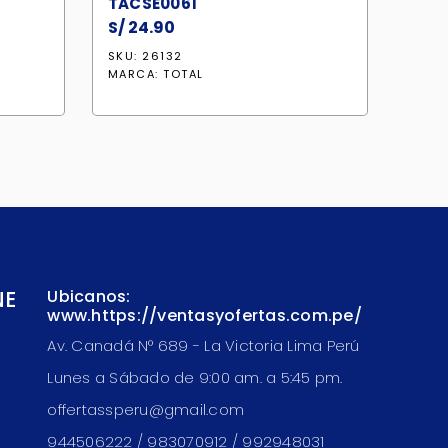
TACSE0061
S/
24.90
SKU: 26132
MARCA:
TOTAL
NE
Ubicanos:
www.https://ventasyofertas.com.pe/
Av. Canadá N° 689 - La Victoria Lima Perú
Lunes a Sábado de 9:00 am. a 5:45 pm.
offertassperu@gmail.com
944506222 / 983070912 / 992948031