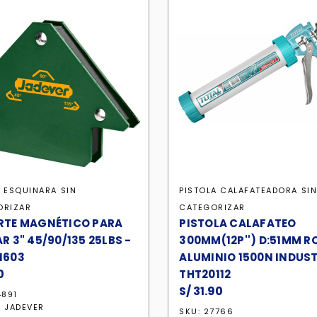
 ESQUINARA
SIN
PISTOLA CALAFATEADORA
SI
ORIZAR
CATEGORIZAR
RTE MAGNÉTICO PARA
PISTOLA CALAFATEO
R 3" 45/90/135 25LBS -
300MM(12P'') D:51MM R
1603
ALUMINIO 1500N INDUST
0
THT20112
S/
31.90
4891
:
JADEVER
SKU: 27766