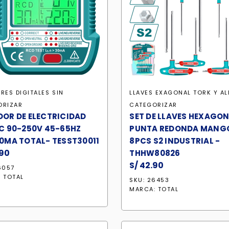
RES DIGITALES
SIN
LLAVES EXAGONAL TORK Y AL
ORIZAR
CATEGORIZAR
OR DE ELECTRICIDAD
SET DE LLAVES HEXAGO
C 90-250V 45-65HZ
PUNTA REDONDA MANG
0MA TOTAL- TESST30011
8PCS S2 INDUSTRIAL -
90
THHW80826
S/
42.90
6057
:
TOTAL
SKU: 26453
MARCA:
TOTAL