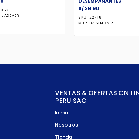
50
DESEMPAÑANTES
S/
28.90
5052
:
JADEVER
SKU: 22418
MARCA:
SIMONIZ
VENTAS & OFERTAS ON LI
PERU SAC.
Inicio
Nosotros
Tienda