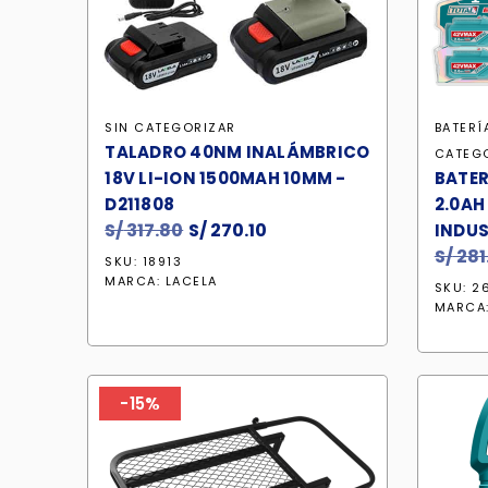
SIN CATEGORIZAR
BATERÍ
TALADRO 40NM INALÁMBRICO
CATEG
18V LI-ION 1500MAH 10MM -
BATER
D211808
2.0AH
S/
317.80
El
S/
270.10
El
INDUS
precio
precio
S/
281
SKU: 18913
original
actual
MARCA:
LACELA
SKU: 2
era:
es:
MARCA
S/ 317.80.
S/ 270.10.
-15%