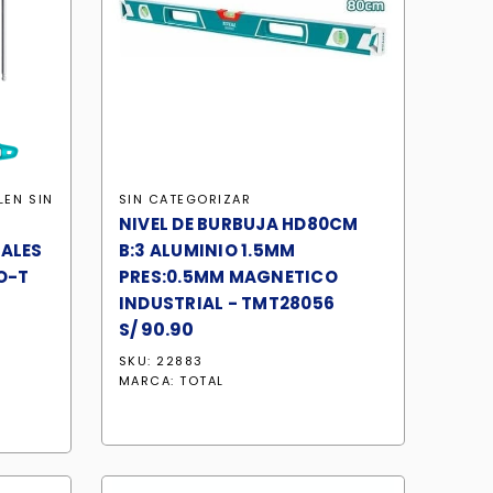
LEN
SIN
SIN CATEGORIZAR
NIVEL DE BURBUJA HD80CM
NALES
B:3 ALUMINIO 1.5MM
O-T
PRES:0.5MM MAGNETICO
INDUSTRIAL - TMT28056
S/
90.90
SKU: 22883
MARCA:
TOTAL