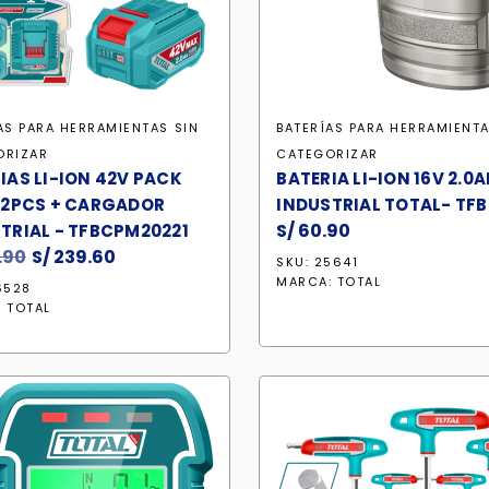
AS PARA HERRAMIENTAS
SIN
BATERÍAS PARA HERRAMIENT
ORIZAR
CATEGORIZAR
IAS LI-ION 42V PACK
BATERIA LI-ION 16V 2.0A
 2PCS + CARGADOR
INDUSTRIAL TOTAL- TFB
S/
60.90
TRIAL - TFBCPM20221
.90
El
S/
239.60
El
SKU: 25641
precio
precio
MARCA:
TOTAL
6528
original
actual
:
TOTAL
era:
es:
S/ 281.90.
S/ 239.60.