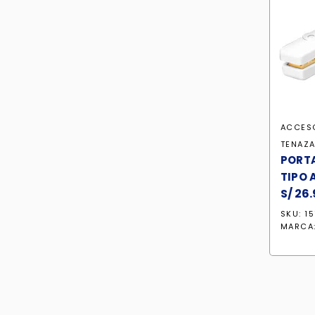
ACCES
TENAZA
PORTA
TIPO 
S/
26.
SKU: 15
MARCA