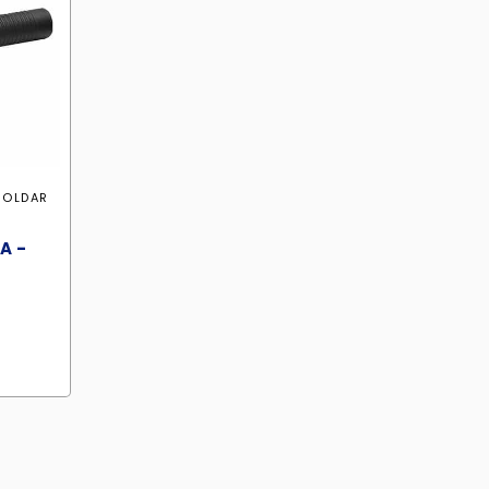
SOLDAR
A -