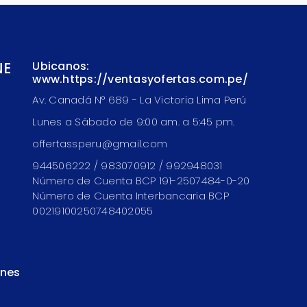
NE
Ubicanos:
www.https://ventasyofertas.com.pe/
Av. Canadá N° 689 - La Victoria Lima Perú
Lunes a Sábado de 9:00 am. a 5:45 pm.
offertassperu@gmail.com
944506222 / 983070912 / 992948031
Número de Cuenta BCP 191-2507484-0-20
Número de Cuenta Interbancaria BCP
00219100250748402055
ones