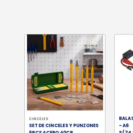
BALAS
CINCELES
SET DE CINCELES Y PUNZONES
- A6
S/
74.
5PCS ACERO 40CR