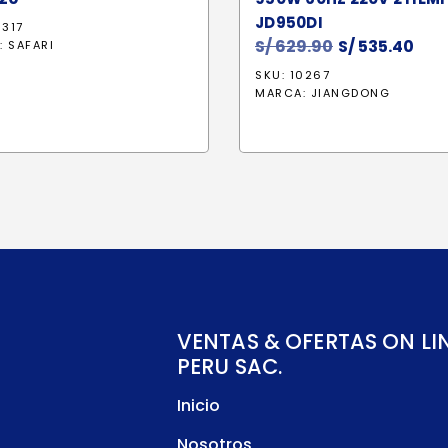
JD950DI
6317
S/
629.90
El
S/
535.40
El
:
SAFARI
precio
pre
SKU: 10267
original
act
MARCA:
JIANGDONG
era:
es:
S/ 629.90.
S/ 5
VENTAS & OFERTAS ON LI
PERU SAC.
Inicio
Nosotros