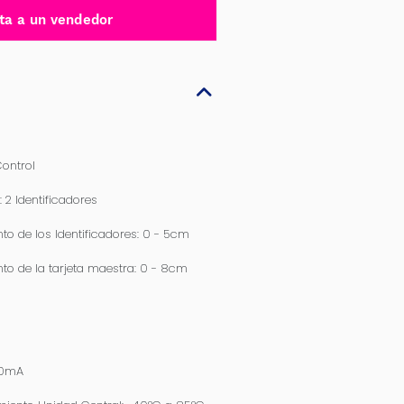
ta a un vendedor
ontrol
 2 Identificadores
to de los Identificadores: 0 - 5cm
to de la tarjeta maestra: 0 - 8cm
30mA