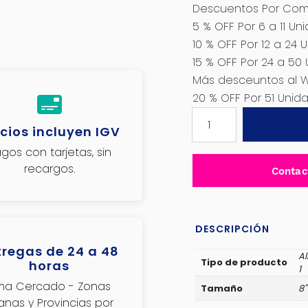
Descuentos Por Comp
5 % OFF Por 6 a 11 Un
10 % OFF Por 12 a 24 
15 % OFF Por 24 a 50
Más desceuntos al 
20 % OFF Por 51 Uni
ALICATE
cios incluyen IGV
COMBINADO
8"
gos con tarjetas, sin
200MM
recargos.
Contac
7
EN
1
INDUSTRIAL
DESCRIPCIÓN
-
tregas de 24 a 48
Al
JDPL1778
Tipo de producto
horas
1
cantidad
ima Cercado - Zonas
Tamaño
8"
janas y Provincias por