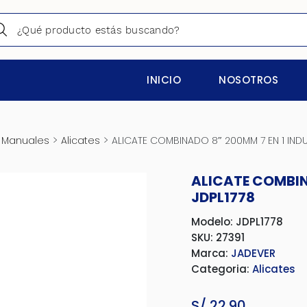
INICIO
NOSOTROS
>
>
 Manuales
Alicates
ALICATE COMBINADO 8″ 200MM 7 EN 1 INDUS
ALICATE COMBINA
JDPL1778
Modelo: JDPL1778
SKU: 27391
Marca:
JADEVER
Categoria:
Alicates
S/
22.90