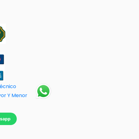
Técnico
yor Y Menor
tsapp