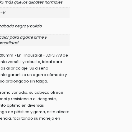
% más que los alicates normales
r-V
cabado negro y pulido
color para agarre firme y
omodidad
00mm 7 En 1 Industrial - JDPL1778 de
ta versátil y robusta, ideal para
os al bricolaje. Su diseño
ante garantiza un agarre cómodo y
so prolongado sin fatiga.
cromo vanadio, su cabeza ofrece
nal y resistencia al desgaste,
to óptimo en diversas
go de plástico y goma, este alicate
tencia, facilitando su manejo en