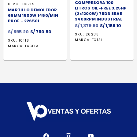
COMPRESORA 100
DEMOLEDORES
LITROS OIL-FREE 3.25HP
MARTILLO DEMOLEDOR
(2x1200W) 75DB 8BAR
65MM 1500W 1450/MIN
3400RPM INDUSTRIAL
PROF - 226501
El
El
S/
1,379.90
S/
1,159.10
El
El
precio
precio
S/
895.20
S/
760.90
SKU: 26238
precio
precio
original
actual
MARCA:
TOTAL
SKU: 10118
original
actual
era:
es:
MARCA:
LACELA
era:
es:
S/ 1,379.90.
S/ 1,159
S/ 895.20.
S/ 760.90.