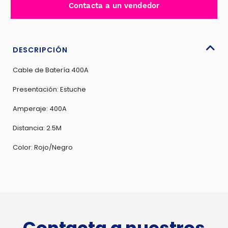
Contacta a un vendedor
400AMP
-
H63007A-
400
DESCRIPCIÓN
cantidad
Cable de Batería 400A
Presentación: Estuche
Amperaje: 400A
Distancia: 2.5M
Color: Rojo/Negro