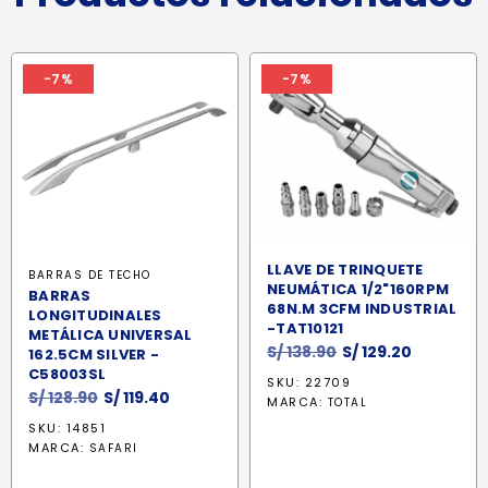
-7%
-7%
LLAVE DE TRINQUETE
BARRAS DE TECHO
NEUMÁTICA 1/2"160RPM
BARRAS
68N.M 3CFM INDUSTRIAL
LONGITUDINALES
-TAT10121
METÁLICA UNIVERSAL
El
El
S/
138.90
S/
129.20
162.5CM SILVER -
precio
precio
C58003SL
SKU: 22709
El
El
original
actual
S/
128.90
S/
119.40
MARCA:
TOTAL
precio
precio
era:
es:
SKU: 14851
original
actual
S/ 138.90.
S/ 129.20.
MARCA:
SAFARI
era:
es:
S/ 128.90.
S/ 119.40.