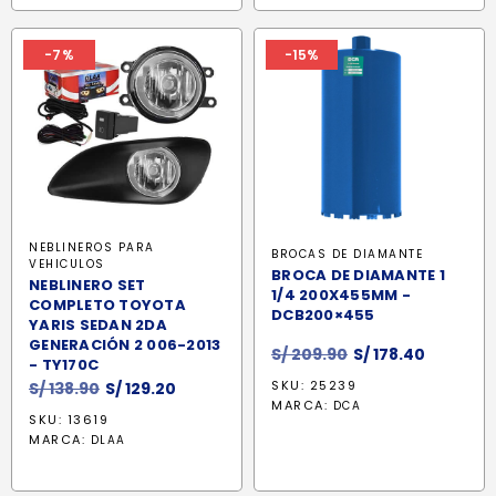
-7%
-15%
NEBLINEROS PARA
BROCAS DE DIAMANTE
VEHICULOS
BROCA DE DIAMANTE 1
NEBLINERO SET
1/4 200X455MM -
COMPLETO TOYOTA
DCB200×455
YARIS SEDAN 2DA
GENERACIÓN 2 006-2013
El
El
S/
209.90
S/
178.40
- TY170C
precio
precio
El
El
SKU: 25239
S/
138.90
S/
129.20
original
actual
MARCA:
DCA
precio
precio
SKU: 13619
era:
es:
original
actual
MARCA:
DLAA
S/ 209.90.
S/ 178.40
era:
es:
S/ 138.90.
S/ 129.20.