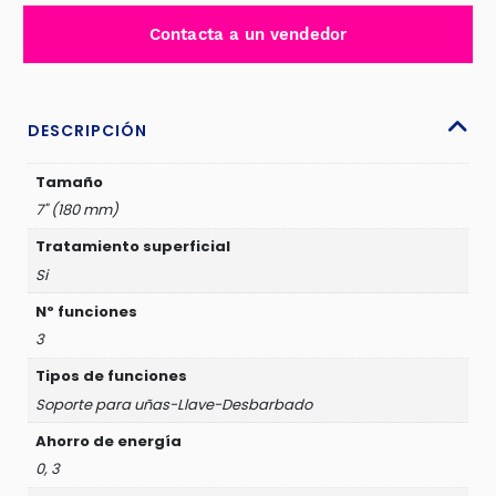
ALTO
Contacta a un vendedor
APALANCAMIENTO
7"
180MM
-
DESCRIPCIÓN
JDPL1717
cantidad
Tamaño
7" (180 mm)
Tratamiento superficial
Si
Nº funciones
3
Tipos de funciones
Soporte para uñas-Llave-Desbarbado
Ahorro de energía
0, 3