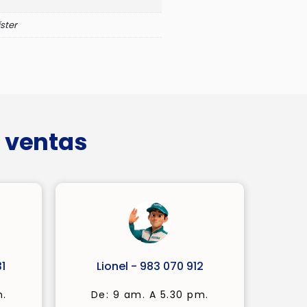
íster
 ventas
1
Lionel - 983 070 912
m.
De: 9 am. A 5.30 pm.