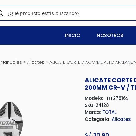
INICIO
NOSOTROS
>
>
 Manuales
Alicates
ALICATE CORTE DIAGONAL ALTO APALANCAM
ALICATE CORTE
200MM CR-V / T
Modelo: THT27816S
SKU: 24128
Marca:
TOTAL
Categoria:
Alicates
S/
30.90