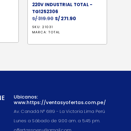
220V INDUSTRIAL TOTAL -
TG1252306
S/
319.90
El
S/
271.90
El
precio
precio
SKU: 21031
original
actual
MARCA:
TOTAL
era:
es:
S/ 319.90.
S/ 271.90.
NE
Ubicanos:
www.https://ventasyofertas.com.pe/
Av. Canadá N° 689 - La Victoria Lima Perú
Lunes a Sábado de 9:00 am. a 5:45 pm.
offertassperu@gmail.com