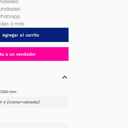
Unidades.
 Unidades
WhatsApp
dades a más
Agregar al carrito
ta a un vendedor
"/200 mm
R-V (cromo+vanadio)