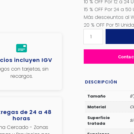
10 % OFF Por 12 a 24 
15 % OFF Por 24 a 50
Más desceuntos al 
20 % OFF Por 51 Uni
ALICATE
CORTE
DIAGONAL
ALTO
Contac
cios incluyen IGV
APALANCAMINTO
8"
gos con tarjetas, sin
200MM
recargos.
CR-
DESCRIPCIÓN
V
/
Tamaño
8
TPR
Material
C
INDUSTRIAL
tregas de 24 a 48
horas
cantidad
Superficie
Si
tratada
ima Cercado - Zonas