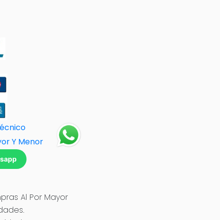
Técnico
yor Y Menor
tsapp
ras Al Por Mayor
idades.