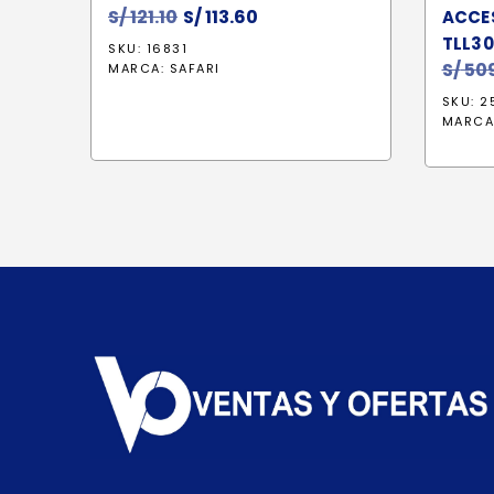
S/
121.10
El
S/
113.60
El
ACCE
precio
precio
TLL30
SKU: 16831
original
actual
S/
509
MARCA:
SAFARI
era:
es:
SKU: 2
S/ 121.10.
S/ 113.60.
MARCA