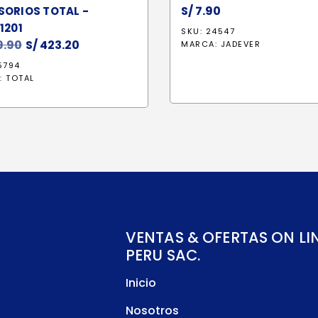
S/
7.90
SORIOS TOTAL -
1201
SKU: 24547
.90
El
S/
423.20
El
MARCA:
JADEVER
precio
precio
5794
original
actual
:
TOTAL
era:
es:
S/ 509.90.
S/ 423.20.
VENTAS & OFERTAS ON LI
PERU SAC.
Inicio
Nosotros