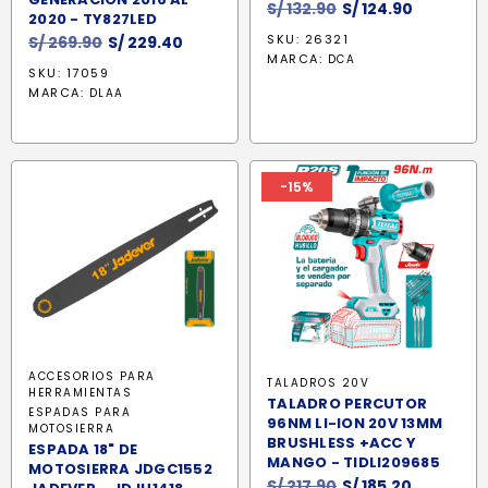
El
El
S/
132.90
S/
124.90
2020 - TY827LED
precio
precio
El
El
SKU: 26321
S/
269.90
S/
229.40
original
actual
MARCA:
DCA
precio
precio
SKU: 17059
era:
es:
original
actual
MARCA:
DLAA
S/ 132.90.
S/ 124.90.
era:
es:
S/ 269.90.
S/ 229.40.
-15%
ACCESORIOS PARA
TALADROS 20V
HERRAMIENTAS
TALADRO PERCUTOR
ESPADAS PARA
96NM LI-ION 20V 13MM
MOTOSIERRA
BRUSHLESS +ACC Y
ESPADA 18" DE
MANGO - TIDLI209685
MOTOSIERRA JDGC1552
El
El
S/
217.90
S/
185.20