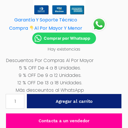
Garantía Y Soporte Técnico
Compra
Al Por M
ayor Y Menor
Comprar por Whatsapp
Hay existencias
Descuentos Por Compras Al Por Mayor
5 % OFF De 4 a 8 Unidades.
9 % OFF De 9 a 12 Unidades.
12 % OFF De 13 a 18 Unidades.
Más desceuntos al WhatsApp
AMOLADORA
Agregar al carrito
RECTA
6"
1020W
Contacta a un vendedor
5000RPM