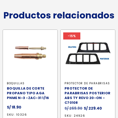
Productos relacionados
-15%
BOQUILLAS
PROTECTOR DE PARABRISAS
BOQUILLA DE CORTE
PROTECTOR DE
PROPANO TIPO AGA
PARABRISAS POSTERIOR
PNME N-3 -ZAC-31 1/16
ABS TY REVO 20-ON -
C70108
S/
18.90
El
El
S/
269.90
S/
229.40
precio
precio
SKU: 10326
SKU: 24926