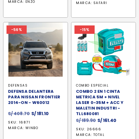
original
actual
MARCA:
ENZO
MARCA:
SAFARI
era:
es:
S/ 269.90.
S/ 229.4
-56%
-15%
DEFENSAS
COMBO ESPECIAL
DEFENSA DELANTERA
COMBO 2 EN 1 CINTA
PARA NISSAN FRONTIER
METRICA 5M + NIVEL
2014-ON - W60012
LASER 0-35M + ACC Y
MALETIN INDUSTRI -
El
El
S/
408.70
S/
181.10
TLL680081
precio
precio
El
El
S/
189.90
S/
161.40
SKU: 16871
original
actual
precio
precio
MARCA:
WINBO
SKU: 26666
era:
es:
original
actual
MARCA:
TOTAL