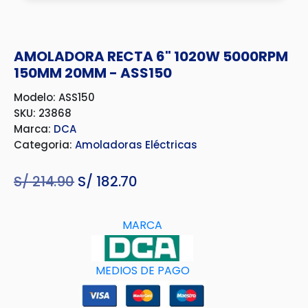
AMOLADORA RECTA 6" 1020W 5000RPM
150MM 20MM - ASS150
Modelo: ASS150
SKU: 23868
Marca:
DCA
Categoria:
Amoladoras Eléctricas
S/
214.90
El
S/
182.70
El
precio
precio
original
actual
MARCA
era:
es:
S/ 214.90.
S/ 182.70.
MEDIOS DE PAGO