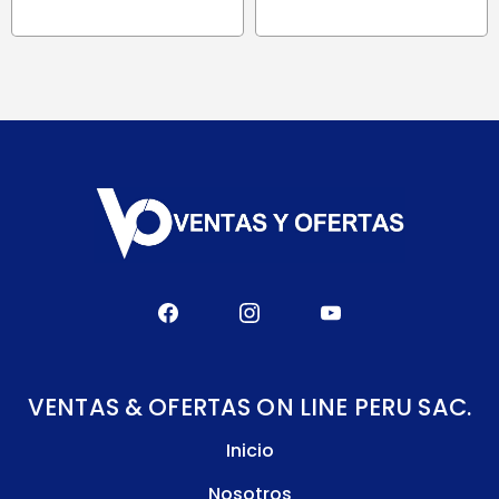
S/ 408.70.
S/ 181.10.
era:
es:
S/ 189.90.
S/ 161.40.
VENTAS & OFERTAS ON LINE PERU SAC.
Inicio
Nosotros