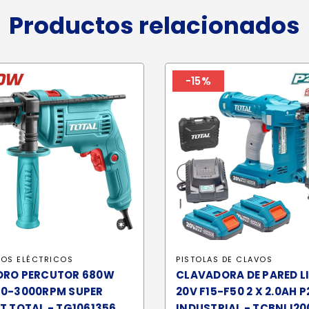
Productos relacionados
-15%
ROS ELÉCTRICOS
PISTOLAS DE CLAVOS
DRO PERCUTOR 680W
CLAVADORA DE PARED L
 0-3000RPM SUPER
20V F15-F50 2 X 2.0AH 
T TOTAL - TG1061356
INDUSTRIAL - TCBNLI20