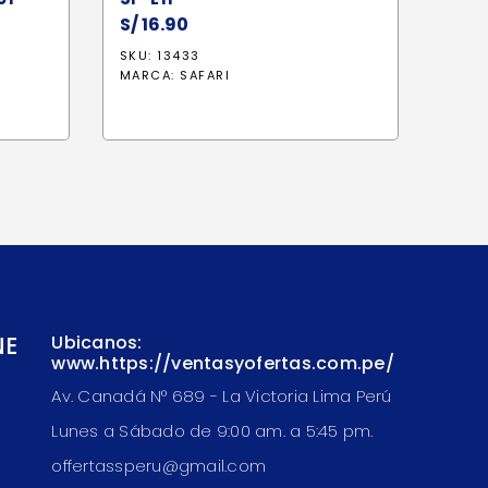
S/
16.90
io
SKU: 13433
al
MARCA:
SAFARI
9.20.
NE
Ubicanos:
www.https://ventasyofertas.com.pe/
Av. Canadá N° 689 - La Victoria Lima Perú
Lunes a Sábado de 9:00 am. a 5:45 pm.
offertassperu@gmail.com