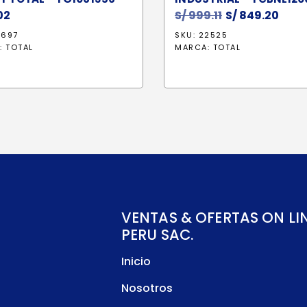
02
S/
999.11
El
S/
849.20
El
precio
prec
1697
SKU: 22525
original
actu
:
TOTAL
MARCA:
TOTAL
era:
es:
S/ 999.11.
S/ 84
VENTAS & OFERTAS ON LI
PERU SAC.
Inicio
Nosotros