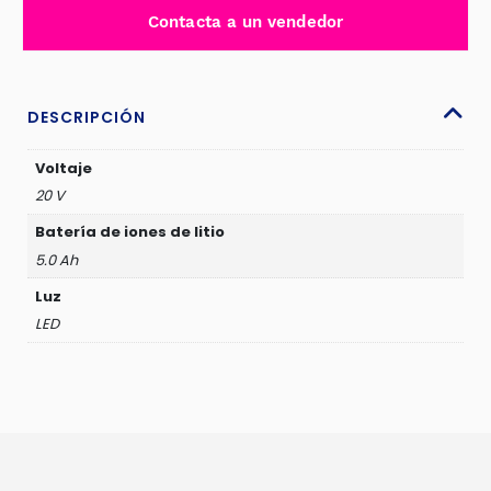
ION
Contacta a un vendedor
20V
JADEVER-
JDLBP550
cantidad
DESCRIPCIÓN
Voltaje
20 V
Batería de iones de litio
5.0 Ah
Luz
LED