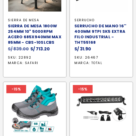
SIERRA DE MESA
SERRUCHO
SIERRA DE MESA 1800W
SERRUCHO DE MANO 16''
254MM 10" 5000RPM
400MM 9TPI SK5 EXTRA
ACERO 685X940MM MAX
FILO INDUSTRIAL -
85MM - CBS-10SLCBS
THT55168
El
El
S/
839.00
S/
713.20
S/
31.90
precio
precio
SKU: 22892
SKU: 26467
original
actual
MARCA:
MARCA:
SAFARI
TOTAL
era:
es:
S/ 839.00.
S/ 713.20.
-15%
-15%