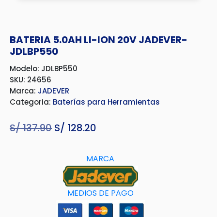
BATERIA 5.0AH LI-ION 20V JADEVER-
JDLBP550
Modelo: JDLBP550
SKU: 24656
Marca:
JADEVER
Categoria:
Baterías para Herramientas
S/
137.90
El
S/
128.20
El
precio
precio
original
actual
MARCA
era:
es:
S/ 137.90.
S/ 128.20.
MEDIOS DE PAGO