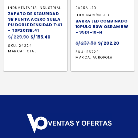
INDUMENTARIA INDUSTRIAL
BARRA LED
ZAPATO DE SEGURIDAD
ILUMINACIÓN HID
SB PUNTA ACERO SUELA
BARRA LED COMBINADO
PU DOBLE DENSIDAD T:41
10PULG 50W OSRAM 5W
- TSP201SB.41
- S5D1-10-H
El
El
S/
229.90
S/
195.40
El
El
precio
precio
S/
237.90
S/
202.20
SKU: 24224
precio
precio
original
actual
MARCA:
TOTAL
SKU: 25729
original
actual
era:
es:
MARCA:
AUROPOLA
era:
es:
S/ 229.90.
S/ 195.40.
S/ 237.90.
S/ 202.2