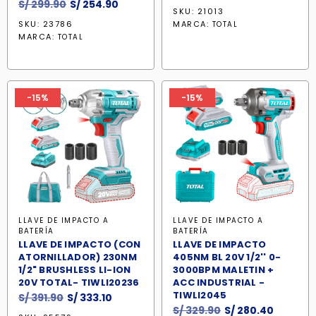
El
El
S/
299.90
S/
254.90
precio
precio
SKU: 21013
precio
precio
original
actual
SKU: 23786
MARCA:
TOTAL
original
actual
era:
es:
MARCA:
TOTAL
era:
es:
S/ 312.90.
S/ 266.0
S/ 299.90.
S/ 254.90.
-15%
-15%
LLAVE DE IMPACTO A
LLAVE DE IMPACTO A
BATERÍA
BATERÍA
LLAVE DE IMPACTO (CON
LLAVE DE IMPACTO
ATORNILLADOR) 230NM
405NM BL 20V 1/2'' 0-
1/2" BRUSHLESS LI-ION
3000BPM MALETIN +
20V TOTAL- TIWLI20236
ACC INDUSTRIAL -
TIWLI2045
El
El
S/
391.90
S/
333.10
El
El
S/
329.90
S/
280.40
precio
precio