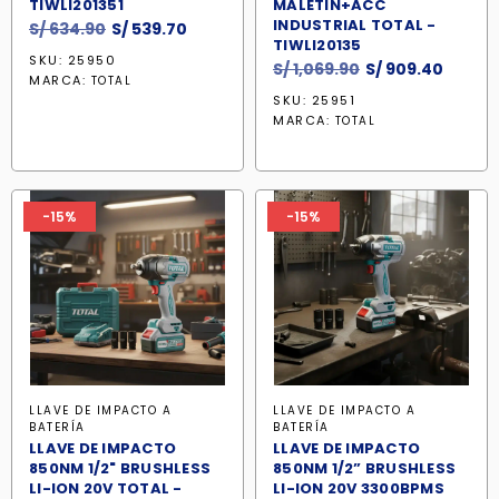
TIWLI201351
MALETIN+ACC
INDUSTRIAL TOTAL -
El
El
S/
634.90
S/
539.70
TIWLI20135
precio
precio
SKU: 25950
El
El
S/
1,069.90
S/
909.40
original
actual
MARCA:
TOTAL
precio
precio
era:
es:
SKU: 25951
original
actual
S/ 634.90.
S/ 539.70.
MARCA:
TOTAL
era:
es:
S/ 1,069.90.
S/ 909
-15%
-15%
LLAVE DE IMPACTO A
LLAVE DE IMPACTO A
BATERÍA
BATERÍA
LLAVE DE IMPACTO
LLAVE DE IMPACTO
850NM 1/2" BRUSHLESS
850NM 1/2” BRUSHLESS
LI-ION 20V TOTAL -
LI-ION 20V 3300BPMS