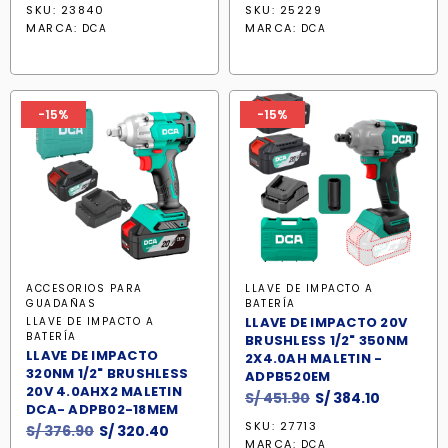
precio
precio
precio
precio
SKU: 23840
SKU: 25229
original
actual
original
actual
MARCA:
MARCA:
DCA
DCA
era:
es:
era:
es:
S/ 397.90.
S/ 338.20.
S/ 620.90.
S/ 527.8
-15%
-15%
ACCESORIOS PARA
LLAVE DE IMPACTO A
GUADAÑAS
BATERÍA
LLAVE DE IMPACTO 20V
LLAVE DE IMPACTO A
BATERÍA
BRUSHLESS 1/2" 350NM
LLAVE DE IMPACTO
2X4.0AH MALETIN -
320NM 1/2" BRUSHLESS
ADPB520EM
20V 4.0AHX2 MALETIN
El
El
S/
451.90
S/
384.10
DCA- ADPB02-18MEM
precio
precio
SKU: 27713
El
El
S/
376.90
S/
320.40
original
actual
MARCA:
DCA