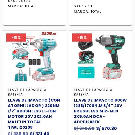
SKU: 25579
precio
precio
original
actual
MARCA:
SKU: 27118
TOTAL
original
actual
era:
es:
MARCA:
TOTAL
era:
es:
S/ 391.90.
S/ 333.10.
S/ 329.90.
S/ 280.4
-15%
-15%
LLAVE DE IMPACTO A
LLAVE DE IMPACTO A
BATERÍA
BATERÍA
LLAVE DE IMPACTO (CON
LLAVE DE IMPACTO 800W
ATORNILLADOR ) 220NM
1288/1700N.M 3/4” 20V
1/2" BRUSHLESS LI-ION
BRUSHLESS M12-M33
MOTOR 20V 2X2.0AH
2X5.0AH DCA-
MALETIN TOTAL-
ADPB1288FK
TIWLI20208
El
El
S/
670.90
S/
570.30
El
El
S/
389.90
S/
331.40
precio
precio