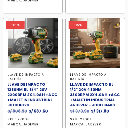
S/ 495.90.
S/ 421.50
MARCA:
JADEVER
era:
es:
S/ 489.90.
S/ 416.40.
-15%
-15%
LLAVE DE IMPACTO A
LLAVE DE IMPACTO A
BATERÍA
BATERÍA
LLAVE DE IMPACTO
LLAVE DE IMPACTO BL
1280NM BL 3/4” 20V
1/2” 20V 480NM
2200BPM 2X4.0AH +ACC
3300BPM 2X4.0AH +ACC
+MALETIN INDUSTRIAL -
+MALETIN INDUSTRIAL
JDCD1B128
JADEVER - JDCD1B483
El
El
El
El
S/
808.90
S/
687.60
S/
373.90
S/
317.80
precio
precio
precio
precio
SKU: 27003
SKU: 27001
original
actual
original
actual
MARCA:
MARCA:
JADEVER
JADEVER