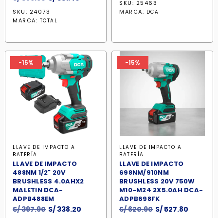
SKU: 25463
precio
precio
original
actual
SKU: 24073
MARCA:
DCA
original
actual
era:
es:
MARCA:
TOTAL
era:
es:
S/ 670.90.
S/ 570.3
S/ 389.90.
S/ 331.40.
-15%
-15%
LLAVE DE IMPACTO A
LLAVE DE IMPACTO A
BATERÍA
BATERÍA
LLAVE DE IMPACTO
LLAVE DE IMPACTO
488NM 1/2" 20V
698NM/910NM
BRUSHLESS 4.0AHX2
BRUSHLESS 20V 750W
MALETIN DCA-
M10-M24 2X5.0AH DCA-
ADPB488EM
ADPB698FK
El
El
El
El
S/
397.90
S/
338.20
S/
620.90
S/
527.80