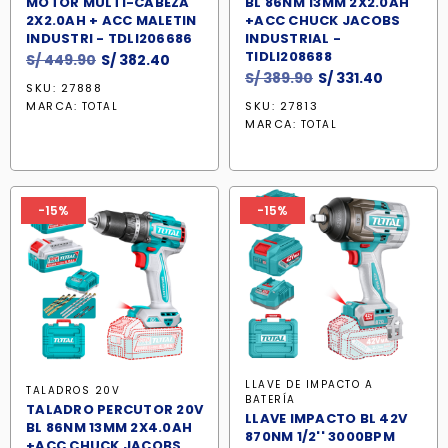
MOTOR MULTI-CABEZA
BL 86NM 13MM 2X2.0AH
2X2.0AH + ACC MALETIN
+ACC CHUCK JACOBS
INDUSTRI - TDLI206686
INDUSTRIAL -
TIDLI208688
El
El
S/
449.90
S/
382.40
El
El
S/
389.90
S/
331.40
precio
precio
SKU: 27888
precio
precio
original
actual
MARCA:
SKU: 27813
TOTAL
original
actual
era:
es:
MARCA:
TOTAL
era:
es:
S/ 449.90.
S/ 382.40.
S/ 389.90.
S/ 331.40
-15%
-15%
LLAVE DE IMPACTO A
TALADROS 20V
BATERÍA
TALADRO PERCUTOR 20V
LLAVE IMPACTO BL 42V
BL 86NM 13MM 2X4.0AH
870NM 1/2'' 3000BPM
+ACC CHUCK JACOBS