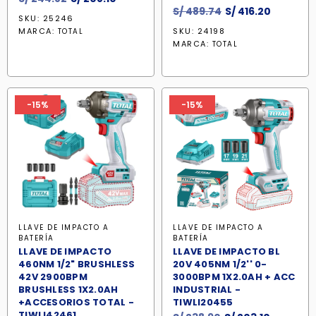
El
El
S/
489.74
S/
416.20
precio
precio
SKU: 25246
precio
precio
original
actual
MARCA:
SKU: 24198
TOTAL
original
actual
era:
es:
MARCA:
TOTAL
era:
es:
S/ 244.82.
S/ 208.10.
S/ 489.74.
S/ 416.20
-15%
-15%
LLAVE DE IMPACTO A
LLAVE DE IMPACTO A
BATERÍA
BATERÍA
LLAVE DE IMPACTO
LLAVE DE IMPACTO BL
460NM 1/2" BRUSHLESS
20V 405NM 1/2'' 0-
42V 2900BPM
3000BPM 1X2.0AH + ACC
BRUSHLESS 1X2.0AH
INDUSTRIAL -
+ACCESORIOS TOTAL -
TIWLI20455
TIWLI42461