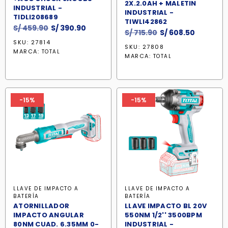
2X.2.0AH + MALETIN
INDUSTRIAL -
INDUSTRIAL -
TIDLI208689
TIWLI42862
El
El
S/
459.90
S/
390.90
El
El
S/
715.90
S/
608.50
precio
precio
precio
precio
SKU: 27814
SKU: 27808
original
actual
MARCA:
TOTAL
original
actual
MARCA:
TOTAL
era:
es:
era:
es:
S/ 459.90.
S/ 390.90.
S/ 715.90.
S/ 608.5
-15%
-15%
LLAVE DE IMPACTO A
LLAVE DE IMPACTO A
BATERÍA
BATERÍA
ATORNILLADOR
LLAVE IMPACTO BL 20V
IMPACTO ANGULAR
550NM 1/2'' 3500BPM
80NM CUAD. 6.35MM 0-
INDUSTRIAL -