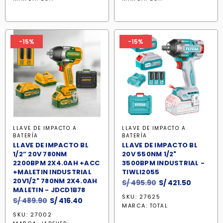
era:
es:
era:
es:
S/ 276.90.
S/ 235.40.
S/ 399.90.
S/ 339.9
-15%
-15%
LLAVE DE IMPACTO A
LLAVE DE IMPACTO A
BATERÍA
BATERÍA
LLAVE DE IMPACTO BL
LLAVE DE IMPACTO BL
1/2” 20V 780NM
20V 550NM 1/2"
2200BPM 2X4.0AH +ACC
3500BPM INDUSTRIAL -
+MALETIN INDUSTRIAL
TIWLI2055
20V1/2" 780NM 2X4.0AH
El
El
S/
495.90
S/
421.50
MALETIN - JDCD1B78
precio
precio
SKU: 27625
El
El
S/
489.90
S/
416.40
original
actual
MARCA:
TOTAL
precio
precio
era:
es:
SKU: 27002
original
actual