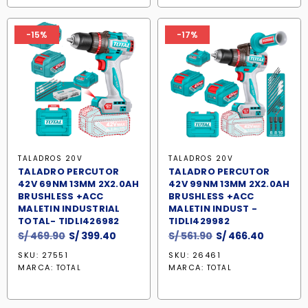
S/ 375.90.
S/ 319.50
-15%
-17%
TALADROS 20V
TALADROS 20V
TALADRO PERCUTOR
TALADRO PERCUTOR
42V 69NM 13MM 2X2.0AH
42V 99NM 13MM 2X2.0AH
BRUSHLESS +ACC
BRUSHLESS +ACC
MALETIN INDUSTRIAL
MALETIN INDUST -
TOTAL- TIDLI426982
TIDLI429982
El
El
El
El
S/
469.90
S/
399.40
S/
561.90
S/
466.40
precio
precio
precio
precio
SKU: 27551
SKU: 26461
original
actual
original
actual
MARCA:
MARCA:
TOTAL
TOTAL
era:
es:
era:
es:
S/ 469.90.
S/ 399.40.
S/ 561.90.
S/ 466.4