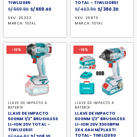
TIWLI2085
TOTAL - TIWLI20851
El
El
El
El
S/
669.90
S/
569.40
S/
423.90
S/
360.30
precio
precio
precio
precio
SKU: 25332
SKU: 25873
original
actual
original
actual
MARCA:
MARCA:
TOTAL
TOTAL
era:
es:
era:
es:
S/ 669.90.
S/ 569.40.
S/ 423.90.
S/ 360.3
-15%
-15%
LLAVE DE IMPACTO A
LLAVE DE IMPACTO A
BATERÍA
BATERÍA
LLAVE DE IMPACTO
LLAVE DE IMPACTO
500NM 1/2" BRUSHLESS
500NM 1/2" BRUSHLESS
LI-ION 20V TOTAL -
LI-ION 20V 3300BPM
TIWLI20501
2X4.0AH M/PLASTI
TOTAL- TIWLI2050
El
El
S/
244.82
S/
208.10