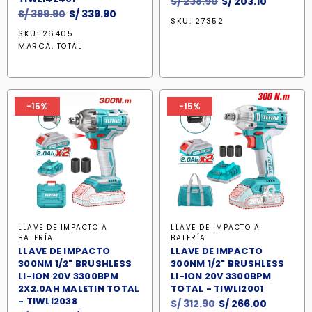
El
El
S/
238.90
S/
203.10
El
El
S/
399.90
S/
339.90
precio
precio
SKU: 27352
precio
precio
original
actual
SKU: 26405
original
actual
era:
es:
MARCA:
TOTAL
era:
es:
S/ 238.90.
S/ 203.10
S/ 399.90.
S/ 339.90.
-15%
-15%
LLAVE DE IMPACTO A
LLAVE DE IMPACTO A
BATERÍA
BATERÍA
LLAVE DE IMPACTO
LLAVE DE IMPACTO
300NM 1/2" BRUSHLESS
300NM 1/2" BRUSHLESS
LI-ION 20V 3300BPM
LI-ION 20V 3300BPM
2X2.0AH MALETIN TOTAL
TOTAL - TIWLI2001
- TIWLI2038
El
El
S/
312.90
S/
266.00