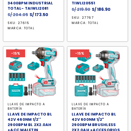
3400BPM INDUSTRIAL
TIWLI20551
TOTAL- TAIWLI2081
El
El
S/
219.90
S/
186.90
El
El
S/
204.05
S/
173.50
precio
precio
SKU: 27767
precio
precio
original
actual
SKU: 27615
MARCA:
TOTAL
original
actual
era:
es:
MARCA:
TOTAL
era:
es:
S/ 219.90.
S/ 186.90.
S/ 204.05.
S/ 173.50.
-15%
-15%
LLAVE DE IMPACTO A
LLAVE DE IMPACTO A
BATERÍA
BATERÍA
LLAVE DE IMPACTO BL
LLAVE DE IMPACTO BL
42V 460NM 1/2''
42V 600NM 1/2"
2900BPM BL 2X2.0AH
2900BPM BRUSHLESS
+ACC MALETIN
2X2.0AH +ACCESORIOS