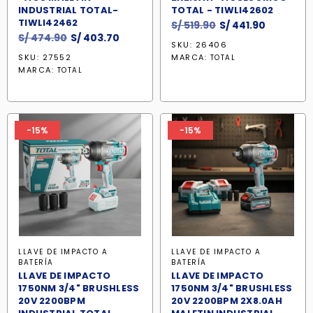
INDUSTRIAL TOTAL-
TOTAL - TIWLI42602
TIWLI42462
El
El
S/
519.90
S/
441.90
El
El
S/
474.90
S/
403.70
precio
precio
SKU: 26406
precio
precio
original
actual
SKU: 27552
MARCA:
TOTAL
original
actual
era:
es:
MARCA:
TOTAL
era:
es:
S/ 519.90.
S/ 441.90
S/ 474.90.
S/ 403.70.
-15%
-15%
LLAVE DE IMPACTO A
LLAVE DE IMPACTO A
BATERÍA
BATERÍA
LLAVE DE IMPACTO
LLAVE DE IMPACTO
1750NM 3/4" BRUSHLESS
1750NM 3/4" BRUSHLESS
20V 2200BPM
20V 2200BPM 2X8.0AH