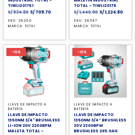
INDUSTRIAL TOTAL -
MALETIN INDUSTRIAL
TIWLI201751
TOTAL - TIWLI20175
El
El
El
El
S/
834.90
S/
709.70
S/
1,440.90
S/
1,224.80
precio
precio
precio
prec
SKU: 26250
SKU: 26347
original
actual
original
actu
MARCA:
MARCA:
TOTAL
TOTAL
era:
es:
era:
es:
S/ 834.90.
S/ 709.70.
S/ 1,440.90.
S/ 1,
-15%
-15%
LLAVE DE IMPACTO A
LLAVE DE IMPACTO A
BATERÍA
BATERÍA
LLAVE DE IMPACTO
LLAVE DE IMPACTO
1350NM 3/4" BRUSHLESS
1350NM 3/4” BRUSHLESS
LI-ION 20V 2200BPM
20V 2200BPM
MALETA TOTAL -
BRUSHLESS 2X5.0AH