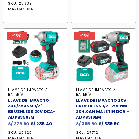
precio
precio
era:
es:
SKU: 23839
original
actual
MARCA:
DCA
S/ 451.90.
S/ 384.10
era:
es:
S/ 376.90.
S/ 320.40.
-15%
-15%
LLAVE DE IMPACTO A
LLAVE DE IMPACTO A
BATERÍA
BATERÍA
LLAVE DE IMPACTO
LLAVE DE IMPACTO 20V
300/358NM 1/2"
BRUSHLESS 1/2″ 290NM
BRUSHLESS 20V DCA-
2X4.0AH MALETIN DCA -
ADPB358EM
ADPB318EM
El
El
El
El
S/
276.90
S/
235.40
S/
399.90
S/
339.90
precio
precio
precio
precio
SKU: 25925
SKU: 27712
original
actual
original
actual
MARCA:
MARCA:
DCA
DCA