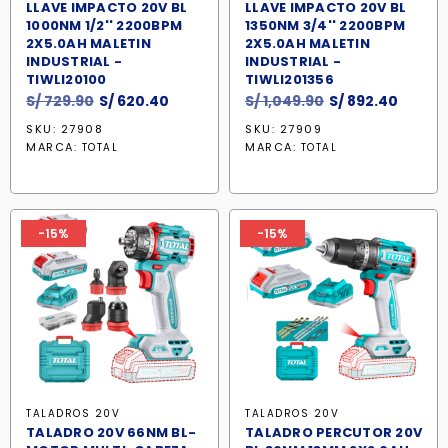
LLAVE IMPACTO 20V BL
LLAVE IMPACTO 20V BL
1000NM 1/2'' 2200BPM
1350NM 3/4'' 2200BPM
2X5.0AH MALETIN
2X5.0AH MALETIN
INDUSTRIAL -
INDUSTRIAL -
TIWLI20100
TIWLI201356
El
El
El
El
S/
729.90
S/
620.40
S/
1,049.90
S/
892.40
precio
precio
precio
precio
SKU: 27908
SKU: 27909
original
actual
original
actual
MARCA:
MARCA:
TOTAL
TOTAL
era:
es:
era:
es:
S/ 729.90.
S/ 620.40.
S/ 1,049.90.
S/ 892
-15%
-15%
TALADROS 20V
TALADROS 20V
TALADRO 20V 66NM BL-
TALADRO PERCUTOR 20V