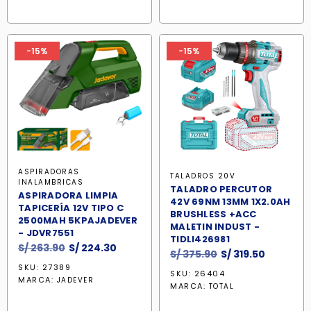
era:
es:
era:
es:
S/ 808.90.
S/ 687.60.
S/ 373.90.
S/ 317.80
-15%
-15%
ASPIRADORAS
TALADROS 20V
INALAMBRICAS
TALADRO PERCUTOR
ASPIRADORA LIMPIA
42V 69NM 13MM 1X2.0AH
TAPICERÍA 12V TIPO C
BRUSHLESS +ACC
2500MAH 5KPAJADEVER
MALETIN INDUST -
- JDVR7551
TIDLI426981
El
El
S/
263.90
S/
224.30
El
El
S/
375.90
S/
319.50
precio
precio
precio
precio
SKU: 27389
SKU: 26404
original
actual
MARCA:
JADEVER
original
actual
MARCA:
TOTAL
era:
es:
era:
es:
S/ 263.90.
S/ 224.30.