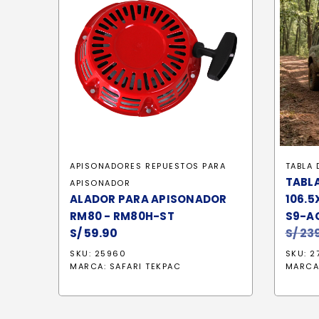
APISONADORES
REPUESTOS PARA
TABLA 
TABLA
APISONADOR
ALADOR PARA APISONADOR
106.5
RM80 - RM80H-ST
S9-A
S/
59.90
S/
239
SKU: 25960
SKU: 2
MARCA:
SAFARI TEKPAC
MARCA