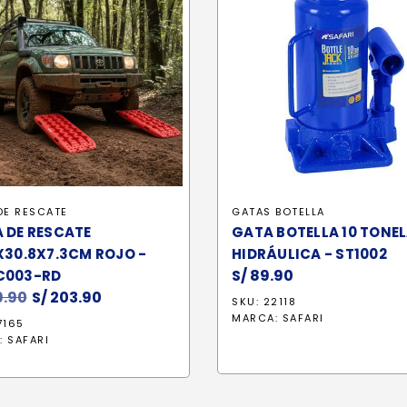
DE RESCATE
GATAS BOTELLA
 DE RESCATE
GATA BOTELLA 10 TONE
X30.8X7.3CM ROJO -
HIDRÁULICA - ST1002
S/
89.90
C003-RD
.90
El
S/
203.90
El
SKU: 22118
precio
precio
MARCA:
SAFARI
7165
original
actual
:
SAFARI
era:
es:
S/ 239.90.
S/ 203.90.