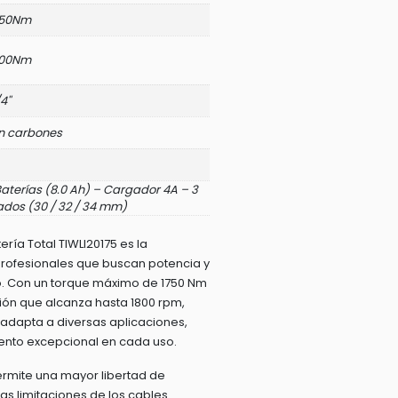
750Nm
100Nm
4''
n carbones
aterías (8.0 Ah) – Cargador 4A – 3
dos (30 / 32 / 34 mm)
ería Total TIWLI20175 es la
profesionales que buscan potencia y
jo. Con un torque máximo de 1750 Nm
ión que alcanza hasta 1800 rpm,
 adapta a diversas aplicaciones,
ento excepcional en cada uso.
ermite una mayor libertad de
as limitaciones de los cables.