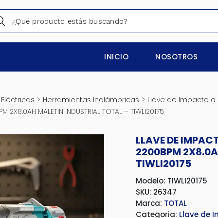
INICIO
NOSOTROS
>
>
Eléctricas
Herramientas Inalámbricas
Llave de Impacto a 
M 2X8.0AH MALETIN INDUSTRIAL TOTAL – TIWLI20175
LLAVE DE IMPAC
2200BPM 2X8.0A
TIWLI20175
Modelo: TIWLI20175
SKU: 26347
Marca:
TOTAL
Categoria:
Llave de 