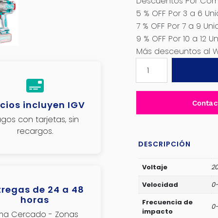
Descuentos Por Comp
5 % OFF Por 3 a 6 Un
7 % OFF Por 7 a 9 Uni
9 % OFF Por 10 a 12 U
Más desceuntos al 
LLAVE
DE
IMPACTO
1750NM
cios incluyen IGV
Contac
3/4"
gos con tarjetas, sin
BRUSHLESS
recargos.
20V
2200BPM
DESCRIPCIÓN
2X8.0AH
MALETIN
Voltaje
2
INDUSTRIAL
Velocidad
0
tregas de 24 a 48
TOTAL
horas
-
Frecuencia de
0
impacto
ima Cercado - Zonas
TIWLI20175