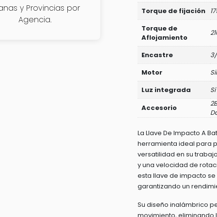
janas y Provincias por
cantidad
Torque de fijación
1
Agencia.
Torque de
2
Aflojamiento
Encastre
3/
Motor
Si
Luz integrada
Si
2B
Accesorio
Da
La Llave De Impacto A Bat
herramienta ideal para 
versatilidad en su traba
y una velocidad de rotac
esta llave de impacto se
garantizando un rendimi
Su diseño inalámbrico p
movimiento, eliminando l