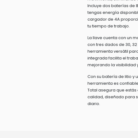
Incluye dos baterías de
tengas energía disponibl
cargador de 4A proporci
tu tiempo de trabajo.
La llave cuenta con un m
con tres dados de 30, 32
herramienta versátil para
integrada facilita el tra
mejorando la visibilidad y
Con su batería de litio y 
herramienta es confiable
Total asegura que estás 
calidad, diseñado para sa
diario.