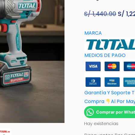
S/
1,440.90
El
S/
1,2
preci
origin
MARCA
era:
S/ 1,4
MEDIOS DE PAGO
Garantía Y Soporte 
Compra
Al Por M
a
Comprar por Wha
Hay existencias