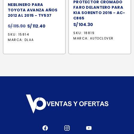
PROTECTOR CROMADO
NEBLINERO PARA
FARO DELANTERO PARA
TOYOTA AVANZA AÑOS
KIA SORENTO 2016 - AC-
2012 AL 2015 - TY537
C865
S/
104.30
El
El
S/
115.90
S/
112.40
precio
precio
SKU: 18819
SKU: 15814
original
actual
MARCA:
AUTOCLOVER
MARCA:
DLAA
era:
es:
S/ 115.90.
S/ 112.40.