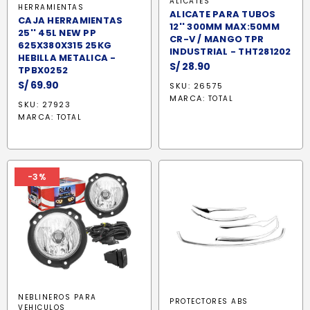
ALICATES
HERRAMIENTAS
ALICATE PARA TUBOS
CAJA HERRAMIENTAS
12'' 300MM MAX:50MM
25'' 45L NEW PP
CR-V / MANGO TPR
625X380X315 25KG
INDUSTRIAL - THT281202
HEBILLA METALICA -
S/
28.90
TPBX0252
S/
69.90
SKU: 26575
MARCA:
TOTAL
SKU: 27923
MARCA:
TOTAL
-3%
NEBLINEROS PARA
PROTECTORES ABS
VEHICULOS