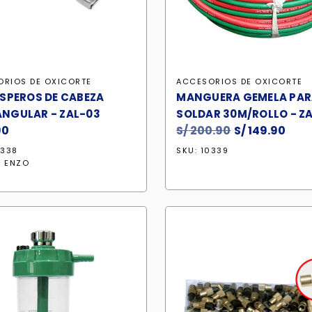
ORIOS DE OXICORTE
ACCESORIOS DE OXICORTE
ISPEROS DE CABEZA
MANGUERA GEMELA PAR
NGULAR - ZAL-03
SOLDAR 30M/ROLLO - ZA
90
S/
200.90
El
S/
149.90
El
precio
prec
0338
SKU: 10339
original
act
:
ENZO
era:
es:
S/ 200.90.
S/ 1