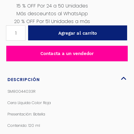
15 % OFF Por 24 a 50 Unidades
Más desceuntos al WhatsApp
20 % OFF Por 51 Unidades a más
CERA
Agregar al carrito
LÍQUIDA
COLOR
ROJA
Contacta a un vendedor
-
SM80044033R
cantidad
DESCRIPCIÓN
SM80044033R
Cera Líquida Color Roja
Presentación: Botella
Contenido: 120 ml