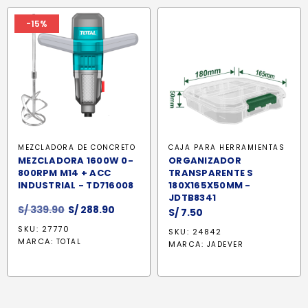
-15%
MEZCLADORA DE CONCRETO
CAJA PARA HERRAMIENTAS
MEZCLADORA 1600W 0-
ORGANIZADOR
800RPM M14 + ACC
TRANSPARENTE S
INDUSTRIAL - TD716008
180X165X50MM -
JDTB8341
El
El
S/
339.90
S/
288.90
S/
7.50
precio
precio
SKU: 27770
SKU: 24842
original
actual
MARCA:
TOTAL
MARCA:
JADEVER
era:
es:
S/ 339.90.
S/ 288.90.