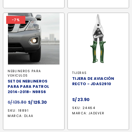
S/ 2,899.90.
S/ 2,
-7%
NEBLINEROS PARA
TIJERAS
VEHICULOS
TIJERA DE AVIACIÓN
SET DE NEBLINEROS
RECTO - JDAS2910
PARA PARA PATROL
2014-2018- N98S6
S/
23.90
El
El
S/
135.80
S/
126.30
precio
precio
SKU: 24464
SKU: 18891
MARCA:
original
actual
JADEVER
MARCA:
DLAA
era:
es:
S/ 135.80.
S/ 126.30.