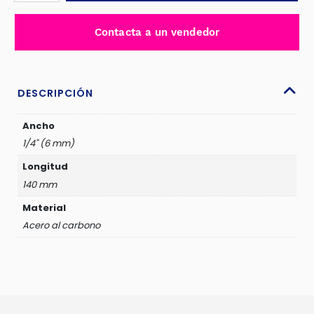
MADERA
1/4"
Contacta a un vendedor
6MM
-
JDWC1206
cantidad
DESCRIPCIÓN
Ancho
1/4" (6 mm)
Longitud
140 mm
Material
Acero al carbono