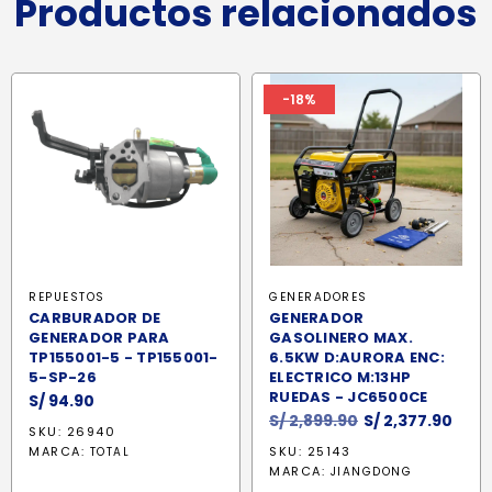
Productos relacionados
-18%
REPUESTOS
GENERADORES
CARBURADOR DE
GENERADOR
GENERADOR PARA
GASOLINERO MAX.
TP155001-5 - TP155001-
6.5KW D:AURORA ENC:
5-SP-26
ELECTRICO M:13HP
RUEDAS - JC6500CE
S/
94.90
El
El
S/
2,899.90
S/
2,377.90
SKU: 26940
precio
prec
MARCA:
SKU: 25143
TOTAL
original
actu
MARCA:
JIANGDONG
era:
es: