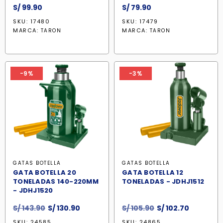
S/
99.90
S/
79.90
SKU: 17480
SKU: 17479
MARCA:
MARCA:
TARON
TARON
-9%
-3%
GATAS BOTELLA
GATAS BOTELLA
GATA BOTELLA 20
GATA BOTELLA 12
TONELADAS 140-220MM
TONELADAS - JDHJ1512
- JDHJ1520
El
El
El
El
S/
143.90
S/
130.90
S/
105.90
S/
102.70
precio
precio
precio
precio
SKU: 24585
SKU: 24865