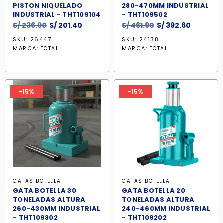
PISTON NIQUELADO
280-470MM INDUSTRIAL
INDUSTRIAL - THT109104
- THT109502
El
El
El
El
S/
236.90
S/
201.40
S/
461.90
S/
392.60
precio
precio
precio
precio
SKU: 26447
SKU: 24138
original
actual
original
actual
MARCA:
MARCA:
TOTAL
TOTAL
era:
es:
era:
es:
S/ 236.90.
S/ 201.40.
S/ 461.90.
S/ 392.60
-15%
-15%
GATAS BOTELLA
GATAS BOTELLA
GATA BOTELLA 30
GATA BOTELLA 20
TONELADAS ALTURA
TONELADAS ALTURA
260-430MM INDUSTRIAL
240-460MM INDUSTRIAL
- THT109302
- THT109202