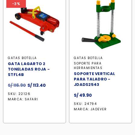
-3%
GATAS BOTELLA
GATAS BOTELLA
GATA LAGARTO 2
SOPORTE PARA
HERRAMIENTAS
TONELADAS ROJA -
SOPORTE VERTICAL
STFL4B
PARA TALADRO -
El
El
JDADS2543
S/
116.90
S/
113.40
precio
precio
SKU: 22126
S/
49.90
original
actual
MARCA:
SAFARI
era:
es:
SKU: 24794
MARCA:
S/ 116.90.
S/ 113.40.
JADEVER