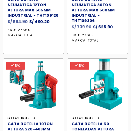
NEUMATICA 12TON
NEUMATICA 30TON
ALTURA MAX 505MM
ALTURA MAX 500MM
INDUSTRIAL - THT109126
INDUSTRIAL -
THT109306
El
El
S/
564.90
S/
480.20
El
El
S/
739.90
S/
628.90
precio
precio
SKU: 27660
precio
precio
original
actual
MARCA:
SKU: 27661
TOTAL
original
actual
era:
es:
MARCA:
TOTAL
era:
es:
S/ 564.90.
S/ 480.20.
S/ 739.90.
S/ 628.9
-15%
-15%
GATAS BOTELLA
GATAS BOTELLA
GATA BOTELLA 10TON
GATA BOTELLA 50
ALTURA 220-488MM
TONELADAS ALTURA