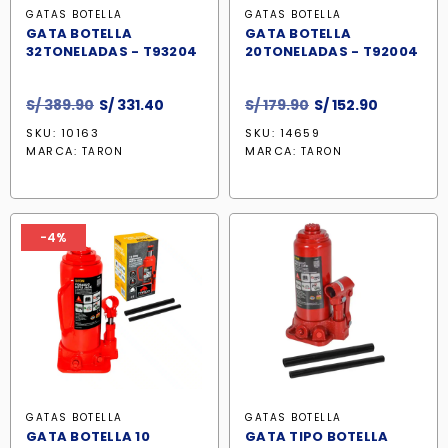
GATAS BOTELLA
GATAS BOTELLA
GATA BOTELLA
GATA BOTELLA
32TONELADAS - T93204
20TONELADAS - T92004
El
El
El
El
S/
389.90
S/
331.40
S/
179.90
S/
152.90
precio
precio
precio
precio
SKU: 10163
SKU: 14659
original
actual
original
actual
MARCA:
MARCA:
TARON
TARON
era:
es:
era:
es:
S/ 389.90.
S/ 331.40.
S/ 179.90.
S/ 152.90.
-4%
GATAS BOTELLA
GATAS BOTELLA
GATA BOTELLA 10
GATA TIPO BOTELLA