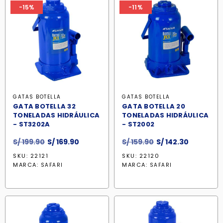
-15%
-11%
GATAS BOTELLA
GATAS BOTELLA
GATA BOTELLA 32
GATA BOTELLA 20
TONELADAS HIDRÁULICA
TONELADAS HIDRÁULICA
- ST3202A
- ST2002
El
El
El
El
S/
199.90
S/
169.90
S/
159.90
S/
142.30
precio
precio
precio
precio
SKU: 22121
SKU: 22120
original
actual
original
actual
MARCA:
MARCA:
SAFARI
SAFARI
era:
es:
era:
es:
S/ 199.90.
S/ 169.90.
S/ 159.90.
S/ 142.30.