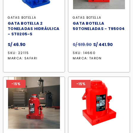
GATAS BOTELLA
GATAS BOTELLA
GATA BOTELLA 2
GATA BOTELLA
TONELADAS HIDRÁULICA
50TONELADAS - T95004
- ST0205-S
El
El
S/
46.90
S/
519.90
S/
441.90
precio
precio
SKU: 22115
SKU: 14660
original
actual
MARCA:
MARCA:
SAFARI
TARON
era:
es:
S/ 519.90.
S/ 441.90
-15%
-15%