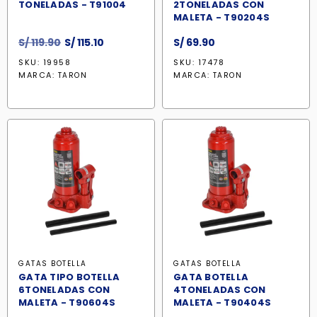
TONELADAS - T91004
2TONELADAS CON
MALETA - T90204S
El
El
S/
119.90
S/
115.10
S/
69.90
precio
precio
SKU: 19958
SKU: 17478
original
actual
MARCA:
MARCA:
TARON
TARON
era:
es:
S/ 119.90.
S/ 115.10.
GATAS BOTELLA
GATAS BOTELLA
GATA TIPO BOTELLA
GATA BOTELLA
6TONELADAS CON
4TONELADAS CON
MALETA - T90604S
MALETA - T90404S