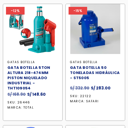
-12%
-15%
GATAS BOTELLA
GATAS BOTELLA
GATA BOTELLA 5TON
GATA BOTELLA 50
ALTURA 218-474MM
TONELADAS HIDRÁULICA
PISTON NIQUELADO
- ST5005
INDUSTRIAL -
El
El
S/
332.90
S/
283.00
THT109054
precio
precio
El
El
S/
168.90
S/
148.60
SKU: 22122
original
actual
precio
precio
MARCA:
SAFARI
SKU: 26446
era:
es:
original
actual
MARCA:
TOTAL
S/ 332.90.
S/ 283.0
era:
es:
S/ 168.90.
S/ 148.60.