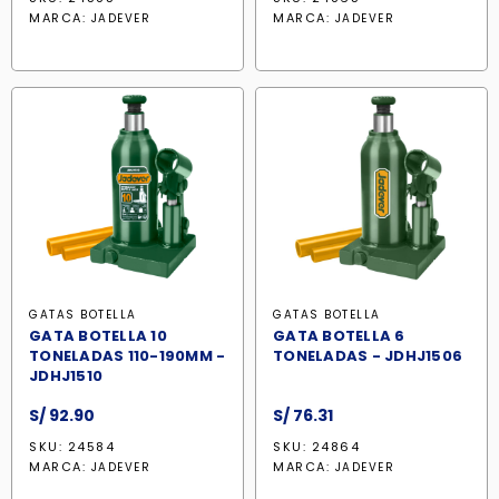
original
actual
original
actual
MARCA:
MARCA:
JADEVER
JADEVER
era:
es:
era:
es:
S/ 143.90.
S/ 130.90.
S/ 105.90.
S/ 102.70
GATAS BOTELLA
GATAS BOTELLA
GATA BOTELLA 10
GATA BOTELLA 6
TONELADAS 110-190MM -
TONELADAS - JDHJ1506
JDHJ1510
S/
92.90
S/
76.31
SKU: 24584
SKU: 24864
MARCA:
MARCA:
JADEVER
JADEVER