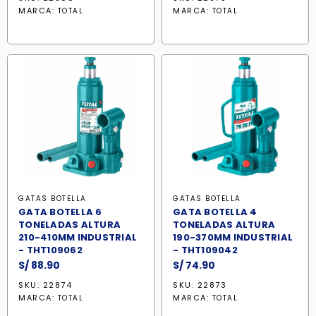
original
actual
original
actual
MARCA:
MARCA:
TOTAL
TOTAL
era:
es:
era:
es:
S/ 157.90.
S/ 140.50.
S/ 124.90.
S/ 119.90.
GATAS BOTELLA
GATAS BOTELLA
GATA BOTELLA 6
GATA BOTELLA 4
TONELADAS ALTURA
TONELADAS ALTURA
210-410MM INDUSTRIAL
190-370MM INDUSTRIAL
- THT109062
- THT109042
S/
88.90
S/
74.90
SKU: 22874
SKU: 22873
MARCA:
MARCA:
TOTAL
TOTAL