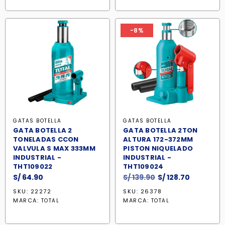
-8%
GATAS BOTELLA
GATAS BOTELLA
GATA BOTELLA 2
GATA BOTELLA 2TON
TONELADAS CCON
ALTURA 172-372MM
VALVULA S MAX 333MM
PISTON NIQUELADO
INDUSTRIAL -
INDUSTRIAL -
THT109022
THT109024
El
El
S/
64.90
S/
139.90
S/
128.70
precio
precio
SKU: 22272
SKU: 26378
original
actual
MARCA:
MARCA:
TOTAL
TOTAL
era:
es:
S/ 139.90.
S/ 128.70.