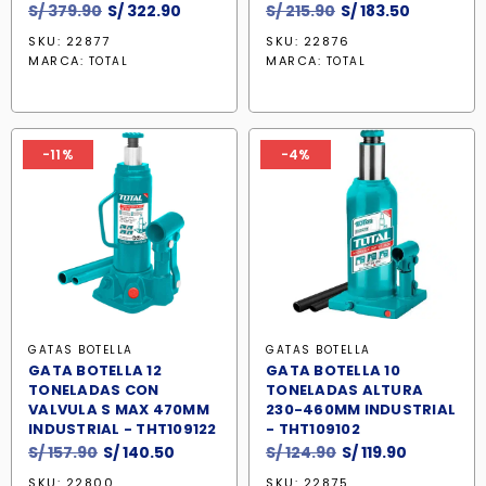
El
El
El
El
S/
379.90
S/
322.90
S/
215.90
S/
183.50
precio
precio
precio
precio
SKU: 22877
SKU: 22876
original
actual
original
actual
MARCA:
MARCA:
TOTAL
TOTAL
era:
es:
era:
es:
S/ 379.90.
S/ 322.90.
S/ 215.90.
S/ 183.50.
-11%
-4%
GATAS BOTELLA
GATAS BOTELLA
GATA BOTELLA 12
GATA BOTELLA 10
TONELADAS CON
TONELADAS ALTURA
VALVULA S MAX 470MM
230-460MM INDUSTRIAL
INDUSTRIAL - THT109122
- THT109102
El
El
El
El
S/
157.90
S/
140.50
S/
124.90
S/
119.90
precio
precio
precio
precio
SKU: 22800
SKU: 22875