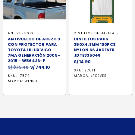
ANTIVUELCOS
CINTILLOS DE EMBALAJE
ANTIVUELCO DE ACERO 3
CINTILLOS PA66
CON PROTECTOR PARA
350X4.8MM 100PCS
TOYOTA HILUX VIGO
NYLON 66 JADEVER -
7MA GENERACIÓN 2005-
JDTE335048
2015 - W56426-P
S/
14.90
El
El
S/
875.40
S/
744.10
SKU: 27611
precio
precio
SKU: 17574
MARCA:
JADEVER
original
actual
MARCA:
WINBO
era:
es:
S/ 875.40.
S/ 744.10.