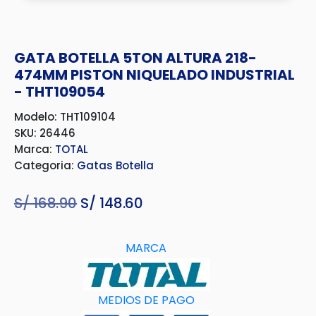
GATA BOTELLA 5TON ALTURA 218-
474MM PISTON NIQUELADO INDUSTRIAL
- THT109054
Modelo: THT109104
SKU: 26446
Marca:
TOTAL
Categoria:
Gatas Botella
S/
168.90
El
S/
148.60
El
precio
precio
original
actual
MARCA
era:
es:
S/ 168.90.
S/ 148.60.
MEDIOS DE PAGO