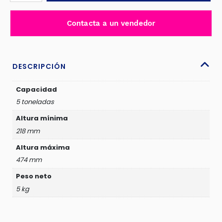
5TON
ALTURA
Contacta a un vendedor
218-
474MM
PISTON
NIQUELADO
DESCRIPCIÓN
INDUSTRIAL
-
Capacidad
THT109054
5 toneladas
cantidad
Altura mínima
218 mm
Altura máxima
474 mm
Peso neto
5 kg