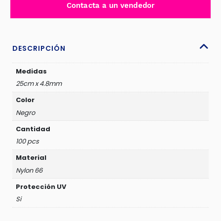
Contacta a un vendedor
66
NEGRO
25CMX4.8MM
-
DESCRIPCIÓN
D75BK-
2548
Medidas
cantidad
25cm x 4.8mm
Color
Negro
Cantidad
100 pcs
Material
Nylon 66
Protección UV
Si