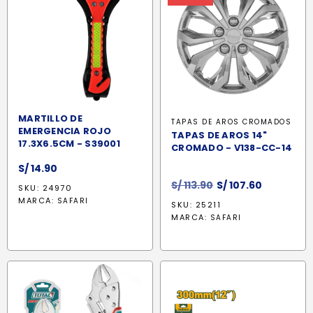
MARTILLO DE
TAPAS DE AROS CROMADOS
EMERGENCIA ROJO
TAPAS DE AROS 14"
17.3X6.5CM - S39001
CROMADO - V138-CC-14
S/
14.90
El
El
S/
113.90
S/
107.60
SKU: 24970
precio
precio
MARCA:
SAFARI
SKU: 25211
original
actual
MARCA:
SAFARI
era:
es:
S/ 113.90.
S/ 107.60.